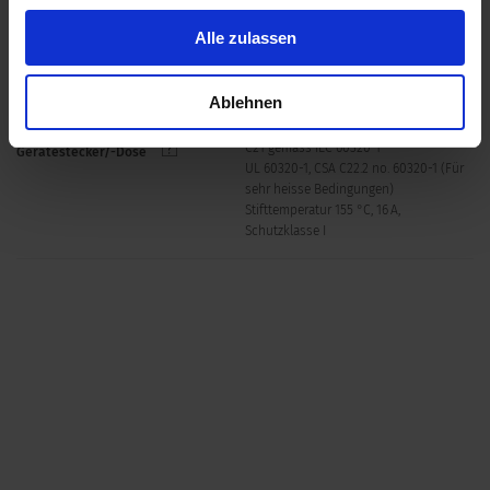
Schraubklemmen
Klemme
Alle zulassen
Material: Gehäuse
Thermoplast, schwarz, UL 94V-0
Ablehnen
C21 gemäss IEC 60320-1
Gerätestecker/-Dose
UL 60320-1, CSA C22.2 no. 60320-1 (Für
sehr heisse Bedingungen)
Stifttemperatur 155 °C, 16 A,
Schutzklasse I