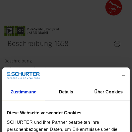
Beschreibung 1658
Beschreibung
Gerätesteckdose gerade
Kabelmontage wiederanschliessbar
Stifttemperatur 155 °C, Schutzklasse I
Kabeldurchmesser 6.5 - 16 mm
Zustimmung
Details
Über Cookies
Max. Leiterquerschnitt 1.5 mm² / 12AWG
Min. Leiterquerschnitt 1.0 mm² /16AWG
Diese Webseite verwendet Cookies
Merkmale
SCHURTER und ihre Partner bearbeiten Ihre
Geeignet für den Einsatz in Geräten nach IEC/UL 62368-1
personenbezogenen Daten, um Erkenntnisse über die