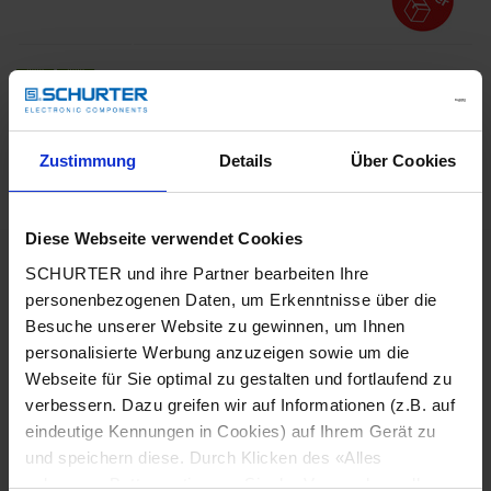
Beschreibung 3-101-184
Zustimmung
Details
Über Cookies
Details 3-101-184
Diese Webseite verwendet Cookies
10 A / 250 VAC; 50 Hz
Nenndaten IEC
SCHURTER und ihre Partner bearbeiten Ihre
personenbezogenen Daten, um Erkenntnisse über die
> 2 kVDC zwischen L-N
Besuche unserer Website zu gewinnen, um Ihnen
Spannungsfestigkeit
(1 min/50 Hz)
personalisierte Werbung anzuzeigen sowie um die
Webseite für Sie optimal zu gestalten und fortlaufend zu
verbessern. Dazu greifen wir auf Informationen (z.B. auf
Zulässige Betriebstemperatur
-25 °C bis 70 °C
eindeutige Kennungen in Cookies) auf Ihrem Gerät zu
und speichern diese. Durch Klicken des «Alles
Frontseite IP20 gemäss IEC 60529
IP-Schutzgrad
zulassen»-Buttons stimmen Sie der Verwendung aller