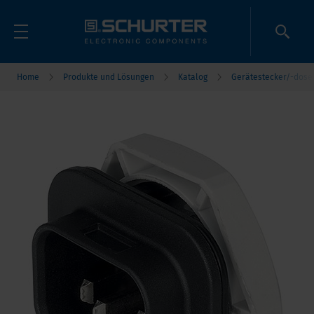
Home
Produkte und Lösungen
Katalog
Gerätestecker/-dose