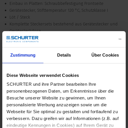
Einbau in Platten: Schraubbefestigung Frontseite
Gerätestecker, Stifttemperatur 120 °C, Schutzklasse I
Löt / Steck
Komplette Steckersets bestehend aus Gerätestecker und
Gerätesteckdose
Passende Gerätesteckdose: 4762
Alleinstellungsmerkmale
Zustimmung
Details
Über Cookies
Wasserdichter Gerätestecker IP67 / IP69K
Geeignet für Geräte im Einsatz in rauer Umgebung
Spezielle Stiftanordnung stellen IP-Schutz sicher
Diese Webseite verwendet Cookies
Ausführungen in Schwarz und Weiss
SCHURTER und ihre Partner bearbeiten Ihre
Detailanfrage zu Typ
personenbezogenen Daten, um Erkenntnisse über die
Besuche unserer Website zu gewinnen, um Ihnen
Details 4761
personalisierte Werbung anzuzeigen sowie um die
Webseite für Sie optimal zu gestalten und fortlaufend zu
10 A / 250 VAC; 50 Hz
verbessern. Dazu greifen wir auf Informationen (z.B. auf
Nenndaten IEC
eindeutige Kennungen in Cookies) auf Ihrem Gerät zu