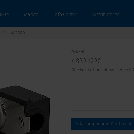
ukte
Märkte
Info Center
Distributoren
4833.1220
Artikel
4833.1220
Stecker, Lötanschluss, isoliert
Zulassungen und Konformitä