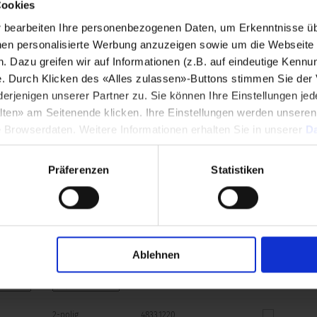
Cookies
bearbeiten Ihre personenbezogenen Daten, um Erkenntnisse üb
30 VAC
Bauform
en personalisierte Werbung anzuzeigen sowie um die Webseite fü
n. Dazu greifen wir auf Informationen (z.B. auf eindeutige Kennu
e. Durch Klicken des «Alles zulassen»-Buttons stimmen Sie der
VDC
Lebensdauer
enigen unserer Partner zu. Sie können Ihre Einstellungen jede
lten» am Seitenende klicken. Ihre Einstellungen werden unsere
 MΩ␣ @ 500 VDC
e Browserdaten. Weitere Informationen erhalten Sie in unserer
Da
4833.1220
Öf
Präferenzen
Statistiken
Polzahl
Bestell-Nummer
Symbole,
Ko
PCB-
Mu
Layout,
3D-
Modelle
Ablehnen
2-polig
4833.1220