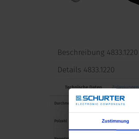
Beschreibung 4833.1220
Details 4833.1220
Technische Daten
Zulassungen
Durchmesser
6.3 
Zustimmung
Polzahl
2-pol
Nenndaten DC
1 A /