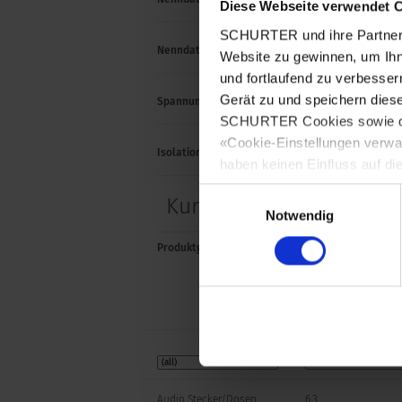
Diese Webseite verwendet 
SCHURTER und ihre Partner 
Nenndaten AC
1 A / 
Website zu gewinnen, um Ihn
und fortlaufend zu verbesser
Gerät zu und speichern dies
Spannungsfestigkeit
500 
SCHURTER Cookies sowie derj
«Cookie-Einstellungen verwa
Isolationswiderstand
> 50
haben keinen Einfluss auf di
Einwilligungsauswahl
Kurze Variantentabelle 
Notwendig
Produktgruppe
Durchmesser [mm]
Audio Stecker/Dosen
6.3