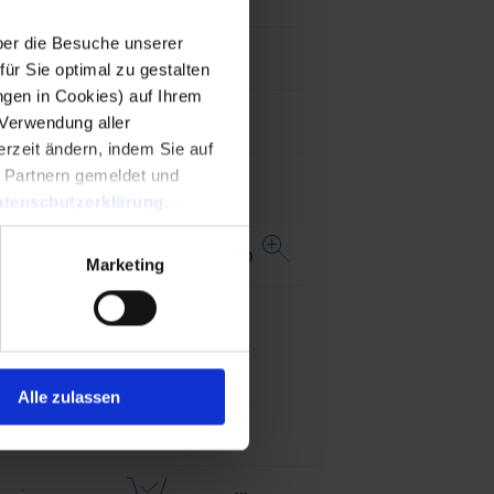
er die Besuche unserer
abgewinkelt
r Sie optimal zu gestalten
ngen in Cookies) auf Ihrem
 Verwendung aller
5000 Steckzyklen
rzeit ändern, indem Sie auf
n Partnern gemeldet und
tenschutzerklärung
.
fne vollständige Tabelle 4833.1220
Marketing
...
stenloses
Bestandsabfrage
ster
Distributor
Alle zulassen
...
-