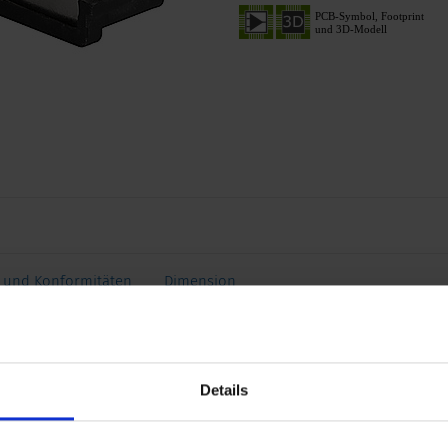
 und Konformitäten
Dimension
mm
Zulässige Betriebstemperatur
Details
ig
Klemme
 30 VDC
Gehäuse