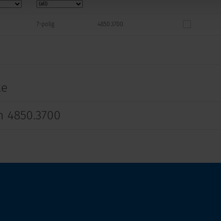
7-polig
4850.3700
te
 4850.3700