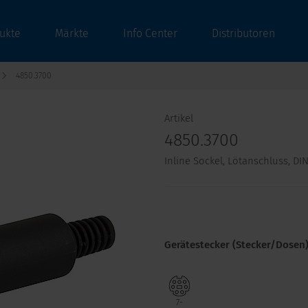
ukte
Märkte
Info Center
Distributoren
4850.3700
Artikel
4850.3700
Inline Sockel, Lötanschluss, D
Gerätestecker (Stecker/Dosen
7-