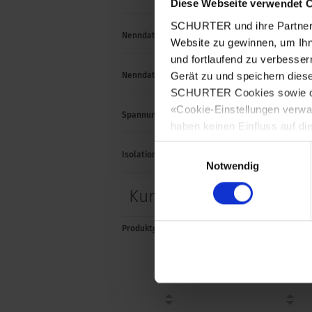
Diese Webseite verwendet 
SCHURTER und ihre Partner 
Nenndaten DC
2 A / 
Website zu gewinnen, um Ihn
und fortlaufend zu verbesser
Gerät zu und speichern dies
Nenndaten AC
1 A /
SCHURTER Cookies sowie derj
«Cookie-Einstellungen verwa
Spannungsfestigkeit
250 V
haben keinen Einfluss auf di
Einwilligungsauswahl
Isolationswiderstand
> 50 
Notwendig
Kurze Variantentabelle
Produktgruppe
Durchmesser [mm]