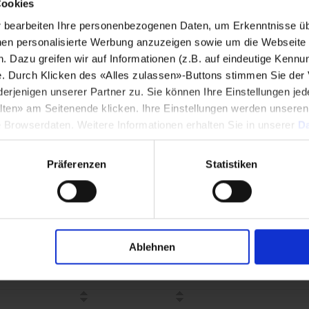
Cookies
bearbeiten Ihre personenbezogenen Daten, um Erkenntnisse üb
12 VDC
Lebensdauer
en personalisierte Werbung anzuzeigen sowie um die Webseite fü
n. Dazu greifen wir auf Informationen (z.B. auf eindeutige Kennu
e. Durch Klicken des «Alles zulassen»-Buttons stimmen Sie der
 100 VAC
enigen unserer Partner zu. Sie können Ihre Einstellungen jede
lten» am Seitenende klicken. Ihre Einstellungen werden unsere
AC
e Browserdaten. Weitere Informationen erhalten Sie in unserer
Da
MΩ␣ @ 250 VDC
Präferenzen
Statistiken
 4850.3700
Öff
Polzahl
Bestell-Nummer
Symbole,
Ko
PCB-
Mu
Ablehnen
Layout,
3D-
Modelle