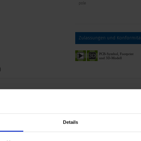
pole
Zulassungen und Konformitä
0
 und Konformitäten
Dimension
mm
Zulässige Betriebstemperatur
Details
ig
Klemme