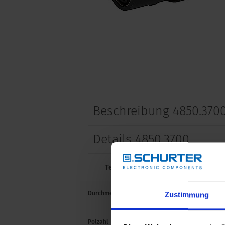
Beschreibung 4850.370
Details 4850.3700
Technische Daten
Zulassungen
Durchmesser
9.0 
Zustimmung
Polzahl
7-pol