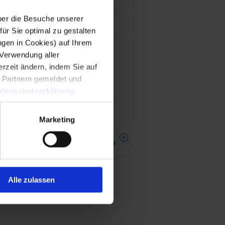
er die Besuche unserer
5000 Steckzyklen
r Sie optimal zu gestalten
ngen in Cookies) auf Ihrem
 Verwendung aller
rzeit ändern, indem Sie auf
n Partnern gemeldet und
tenschutzerklärung
.
Marketing
ne vollständige Tabelle 4850.3700
...
stenloses
Bestandsabfrage
ster
Distributor
Alle zulassen