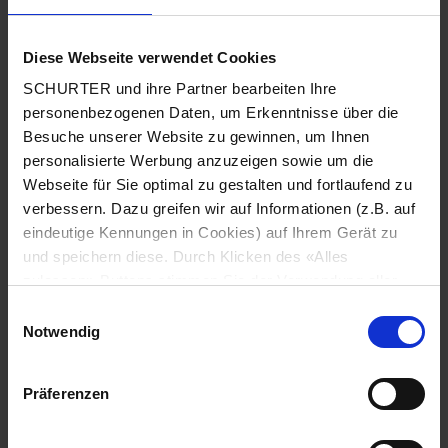
480 VAC, 50/60 Hz
Bemessungsspannung
Diese Webseite verwendet Cookies
3 - 20 A @ Tu 40 °C / 480 VAC;
Zulassung für
SCHURTER und ihre Partner bearbeiten Ihre
50/60 Hz
personenbezogenen Daten, um Erkenntnisse über die
Besuche unserer Website zu gewinnen, um Ihnen
Überlaststrom
1.5 x In für 1 Minute, pro Stunde
personalisierte Werbung anzuzeigen sowie um die
Webseite für Sie optimal zu gestalten und fortlaufend zu
standard < 0.5 mA (440 V / 50 Hz)
verbessern. Dazu greifen wir auf Informationen (z.B. auf
Ableitstrom
eindeutige Kennungen in Cookies) auf Ihrem Gerät zu
und speichern diese. Durch Klicken des «Alles
480 VAC:
Spannungsfestigkeit
zulassen»-Buttons stimmen Sie der Verwendung aller
2.25 kVDC zwischen L-L
SCHURTER Cookies sowie derjenigen unserer Partner
3 kVDC zwischen L-PE
Einwilligungsauswahl
zu. Sie können Ihre Einstellungen jederzeit ändern, indem
Notwendig
Sie auf «Cookie-Einstellungen verwalten» am Seitenende
Prüfspannung 2 sec
klicken. Ihre Einstellungen werden unseren Partnern
Präferenzen
gemeldet und haben keinen Einfluss auf die
1-stufig
Anzahl Filterstufen
Browserdaten. Weitere Informationen erhalten Sie in