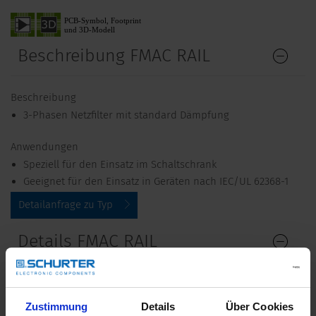
Beschreibung FMAC RAIL
Beschreibung
3-Phasen Netzfilter mit standard Dämpfung
Anwendungen
Speziell für den Einsatz im Schaltschrank
Geeignet für den Einsatz in Geräten nach IEC/UL 62368-1
Detailanfrage zu Typ
Details FMAC RAIL
3 - 20 A @ Tu 40 °C
Bemessungsstrom
Zustimmung
Details
Über Cookies