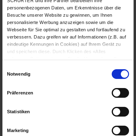
SCHURTER und ihre Partner bearbeiten Ihre
personenbezogenen Daten, um Erkenntnisse über die
Besuche unserer Website zu gewinnen, um Ihnen
personalisierte Werbung anzuzeigen sowie um die
Webseite für Sie optimal zu gestalten und fortlaufend zu
verbessern. Dazu greifen wir auf Informationen (z.B. auf
eindeutige Kennungen in Cookies) auf Ihrem Gerät zu
Serie: GRM2
und speichern diese. Durch Klicken des «Alles
zulassen»-Buttons stimmen Sie der Verwendung aller
SCHURTER Cookies sowie derjenigen unserer Partner
Einwilligungsauswahl
zu. Sie können Ihre Einstellungen jederzeit ändern, indem
Notwendig
Sie auf «Cookie-Einstellungen verwalten» am Seitenende
klicken. Ihre Einstellungen werden unseren Partnern
Datenblatt früheres PDF
Präferenzen
gemeldet und haben keinen Einfluss auf die
Browserdaten. Weitere Informationen erhalten Sie in
Letzte Bestellmöglichkeit: 30.09.2013
unserer
Datenschutzerklärung
.
Statistiken
IEC Gerätestecker C14 mit Filter, Sicherungshalter 1- oder 2-polig,
Marketing
Spannungswähler, Netzschalter 2-polig, "Lock and Shield"-Montage