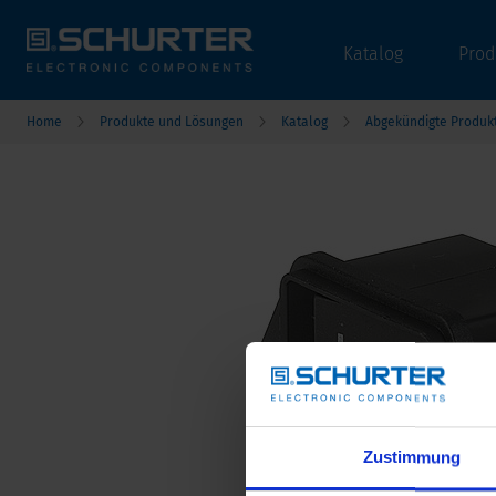
Katalog
Prod
Home
Produkte und Lösungen
Katalog
Abgekündigte Produk
Zustimmung