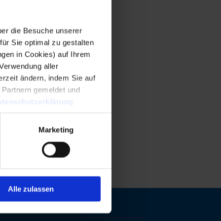
er die Besuche unserer
r Sie optimal zu gestalten
ngen in Cookies) auf Ihrem
 Verwendung aller
rzeit ändern, indem Sie auf
n Partnern gemeldet und
tenschutzerklärung
.
Marketing
Alle zulassen