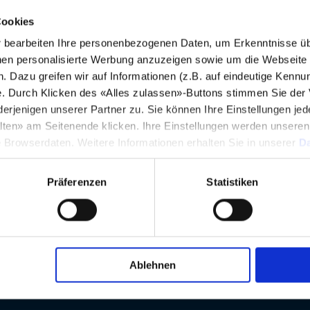
Cookies
bearbeiten Ihre personenbezogenen Daten, um Erkenntnisse üb
en personalisierte Werbung anzuzeigen sowie um die Webseite fü
n. Dazu greifen wir auf Informationen (z.B. auf eindeutige Kennu
e. Durch Klicken des «Alles zulassen»-Buttons stimmen Sie der
etzschalter 1-polig
enigen unserer Partner zu. Sie können Ihre Einstellungen jede
on Frontseite
lten» am Seitenende klicken. Ihre Einstellungen werden unsere
schwarz
e Browserdaten. Weitere Informationen erhalten Sie in unserer
Da
Präferenzen
Statistiken
Ablehnen