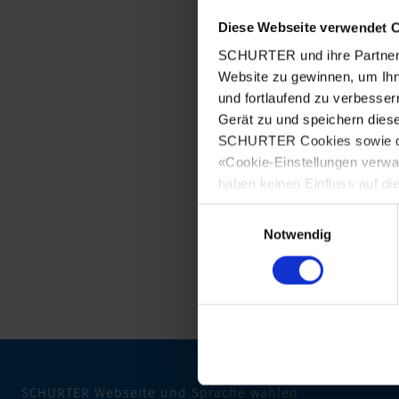
Diese Webseite verwendet 
SCHURTER und ihre Partner 
Website zu gewinnen, um Ihn
und fortlaufend zu verbesser
Gerät zu und speichern dies
IEC Gerätestecker C14 mit N
SCHURTER Cookies sowie derj
Schraubbefestigung v
«Cookie-Einstellungen verwa
unbeleuchtet, 
haben keinen Einfluss auf di
Einwilligungsauswahl
Notwendig
SCHURTER Webseite und Sprache wählen