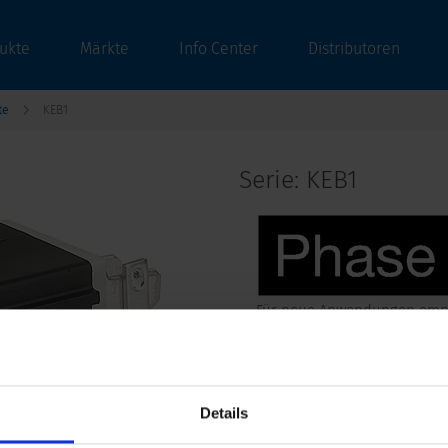
ukte
Märkte
Info Center
Distributoren
te
KEB1
Serie: KEB1
Für neue Anwendungen empfe
Datenblatt früheres PDF
IEC Gerätestecker C14 mit Netzschalter 1
Details