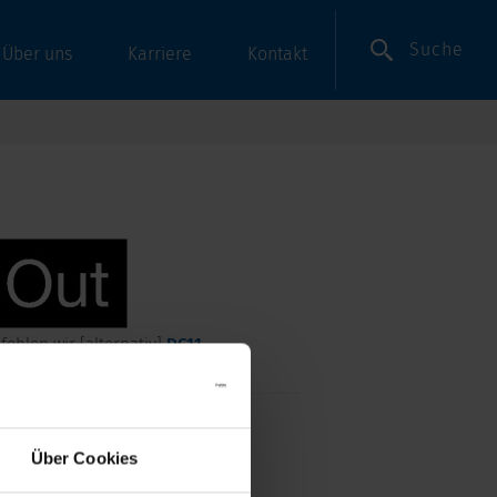
Suche
Über uns
Karriere
Kontakt
hlen wir [alternativ]
DC11
-polig
Über Cookies