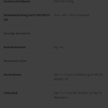
Geräteschutzklasse
IP67 mit O-Ring
Salznebelprüfung (nach DIN 50021-
24 h / 48 h / 96 h Einwirkzeit
SS)
Sonstige Kennwerte
Kontaktmaterial
Ag / Au
Kennwerte Löten
Vorverzinnen
260 °C / 2 sec in Anlehnung an DIN IEC
60068-2-20
Lötbarkeit
260 °C / 2 sec (IEC 60068-2-20 Test Ta
Methode 1)