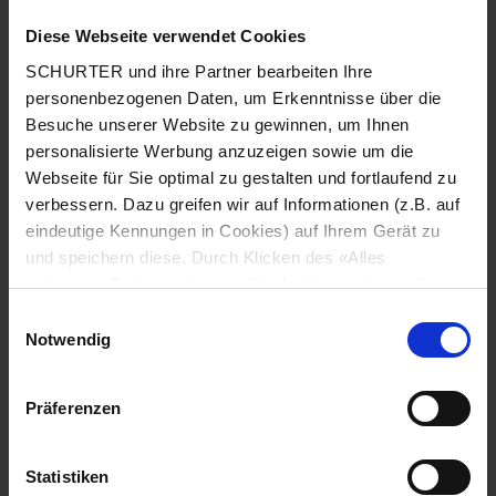
Kontaktmaterial Gold
Diese Webseite verwendet Cookies
Schaltspannung
min. 50 mVDC, max. 24 VDC
SCHURTER und ihre Partner bearbeiten Ihre
personenbezogenen Daten, um Erkenntnisse über die
Besuche unserer Website zu gewinnen, um Ihnen
Schaltstrom
max. 80 mA
personalisierte Werbung anzuzeigen sowie um die
Webseite für Sie optimal zu gestalten und fortlaufend zu
Nennschaltleistung
0.36 W
verbessern. Dazu greifen wir auf Informationen (z.B. auf
eindeutige Kennungen in Cookies) auf Ihrem Gerät zu
Lebensdauer
1 Mio. Betätigungen bei
und speichern diese. Durch Klicken des «Alles
Nennschaltleistung
zulassen»-Buttons stimmen Sie der Verwendung aller
SCHURTER Cookies sowie derjenigen unserer Partner
Einwilligungsauswahl
zu. Sie können Ihre Einstellungen jederzeit ändern, indem
Notwendig
Durchgangswiderstand
< 50 mΩ, < 150 mΩ nach Lebensdauer
Sie auf «Cookie-Einstellungen verwalten» am Seitenende
klicken. Ihre Einstellungen werden unseren Partnern
Isolationswiderstand
> 100 MΩ
Präferenzen
gemeldet und haben keinen Einfluss auf die
Browserdaten. Weitere Informationen erhalten Sie in
Prellzeit
< 1 ms
unserer
Datenschutzerklärung
.
Statistiken