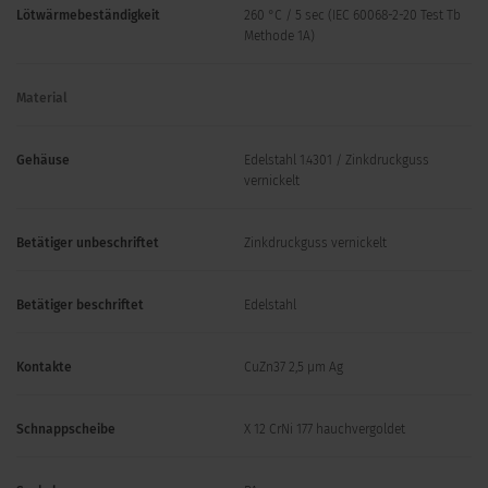
Lötwärmebeständigkeit
260 °C / 5 sec (IEC 60068-2-20 Test Tb
Methode 1A)
Material
Gehäuse
Edelstahl 1.4301 / Zinkdruckguss
vernickelt
Betätiger unbeschriftet
Zinkdruckguss vernickelt
Betätiger beschriftet
Edelstahl
Kontakte
CuZn37 2,5 µm Ag
Schnappscheibe
X 12 CrNi 177 hauchvergoldet