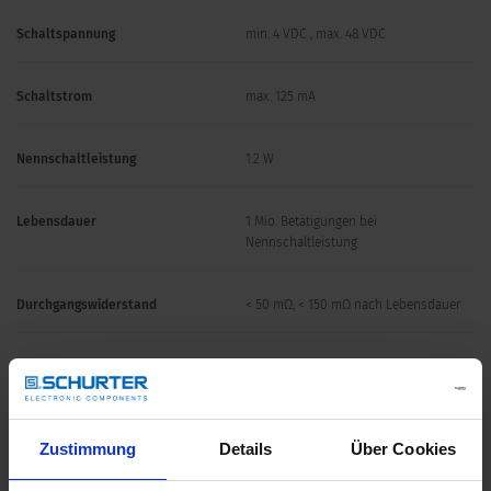
Schaltspannung
min. 4 VDC , max. 48 VDC
Schaltstrom
max. 125 mA
Nennschaltleistung
1.2 W
Lebensdauer
1 Mio. Betätigungen bei
Nennschaltleistung
Durchgangswiderstand
< 50 mΩ, < 150 mΩ nach Lebensdauer
Isolationswiderstand
> 100 MΩ
Prellzeit
< 1 ms
Zustimmung
Details
Über Cookies