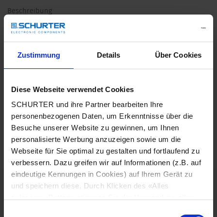
Beschreibung
Nach IEC 269
Nach VDE 0636
Abmessungen nach DIN 43620
Zustimmung
Details
Über Cookies
Durchlass-Kennlinie auf Anfrage
Alleinstellungsmerkmale
Diese Webseite verwendet Cookies
Kennlinie gTr
Ganzbereichs-Sicherungseinsätze für den Schutz von
SCHURTER und ihre Partner bearbeiten Ihre
Transformatoren
personenbezogenen Daten, um Erkenntnisse über die
Besuche unserer Website zu gewinnen, um Ihnen
Detailanfrage zu Typ
personalisierte Werbung anzuzeigen sowie um die
Webseite für Sie optimal zu gestalten und fortlaufend zu
Details NH-DIN3 400V
verbessern. Dazu greifen wir auf Informationen (z.B. auf
eindeutige Kennungen in Cookies) auf Ihrem Gerät zu
Nennstrom In
72- 909 A
und speichern diese. Durch Klicken des «Alles
zulassen»-Buttons stimmen Sie der Verwendung aller
Nennspannung
400 VAC
SCHURTER Cookies sowie derjenigen unserer Partner
Einwilligungsauswahl