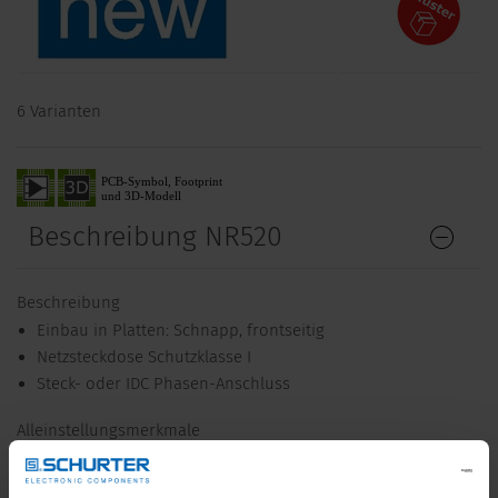
6 Varianten
Beschreibung NR520
Beschreibung
Einbau in Platten: Schnapp, frontseitig
Netzsteckdose Schutzklasse I
Steck- oder IDC Phasen-Anschluss
Alleinstellungsmerkmale
IDC-Anschlüsse für effiziente Verdrahtung
Verdrahtungsaufwand wird massgeblich reduziert