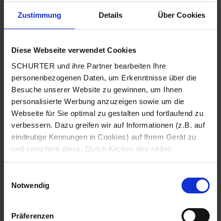
IDC Along Draht Ausrichtung
Zustimmung
Details
Über Cookies
Ideal für PDU-Anwendungen
Merkmale
Diese Webseite verwendet Cookies
Schutzabdeckung kann als Verdrahtungshilfe eingesetzt
werden
SCHURTER und ihre Partner bearbeiten Ihre
Phase erhältlich als Steckanschluss für die IDC-Along
personenbezogenen Daten, um Erkenntnisse über die
Ausrichtung
Besuche unserer Website zu gewinnen, um Ihnen
Geeignet für den Einsatz in Geräten nach IEC/UL 62368-1
personalisierte Werbung anzuzeigen sowie um die
Webseite für Sie optimal zu gestalten und fortlaufend zu
Detailanfrage zu Typ
verbessern. Dazu greifen wir auf Informationen (z.B. auf
eindeutige Kennungen in Cookies) auf Ihrem Gerät zu
Details NR520
und speichern diese. Durch Klicken des «Alles
zulassen»-Buttons stimmen Sie der Verwendung aller
20 A / 125 VAC; 60 Hz
Nenndaten UL/CSA
SCHURTER Cookies sowie derjenigen unserer Partner
Einwilligungsauswahl
zu. Sie können Ihre Einstellungen jederzeit ändern, indem
Notwendig
Sie auf «Cookie-Einstellungen verwalten» am Seitenende
> 2 kVAC zwischen L-N
Spannungsfestigkeit
klicken. Ihre Einstellungen werden unseren Partnern
> 2 kVAC zwischen L/N-PE
Präferenzen
(1 min/60 Hz)
gemeldet und haben keinen Einfluss auf die