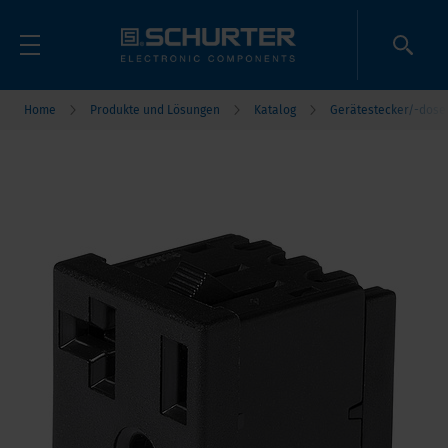
Home
Produkte und Lösungen
Katalog
Gerätestecker/-dose