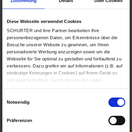
Zustimmung
Details
Über Cookies
Klemme
Löt / THT
Diese Webseite verwendet Cookies
Anzahl Stufen
6
SCHURTER und ihre Partner bearbeiten Ihre
personenbezogenen Daten, um Erkenntnisse über die
Besuche unserer Website zu gewinnen, um Ihnen
Lebensdauer
300 Schaltzyklen (ohne Belastung)
personalisierte Werbung anzuzeigen sowie um die
Webseite für Sie optimal zu gestalten und fortlaufend zu
Schutzgrad
Frontseite IP40
verbessern. Dazu greifen wir auf Informationen (z.B. auf
eindeutige Kennungen in Cookies) auf Ihrem Gerät zu
Schutzklasse
Geeignet für Geräte der Schutzklasse II
und speichern diese. Durch Klicken des «Alles
gemäss IEC 61140
zulassen»-Buttons stimmen Sie der Verwendung aller
SCHURTER Cookies sowie derjenigen unserer Partner
Einwilligungsauswahl
Zulässige Betriebstemperatur
-40 °C bis 85 °C
zu. Sie können Ihre Einstellungen jederzeit ändern, indem
Notwendig
Sie auf «Cookie-Einstellungen verwalten» am Seitenende
klicken. Ihre Einstellungen werden unseren Partnern
Klimakategorie
25/85/21 gemäss IEC 60068-1
Präferenzen
gemeldet und haben keinen Einfluss auf die
Browserdaten. Weitere Informationen erhalten Sie in