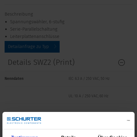
Beschreibung
Spannungswähler, 6-stufig
Serie-Parallelschaltung
Leiterplattenanschlüsse
Detailanfrage zu Typ
Details SWZ2 (Print)
Nenndaten
IEC: 6.3 A / 250 VAC; 50 Hz
UL: 10 A / 250 VAC; 60 Hz
CSA: 6.3 A / 250 VAC; 60 Hz
Montage
PCB