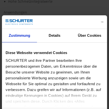
Hohe Schmelzintegralwerte
Anwendungen
Sekundärschutz DC und AC
Automotive Elektroniken
Eigensichere Anwendungen (ATEX)
Zustimmung
Details
Über Cookies
Batterieschutz
In allen Elektroniken mit temperaturkritischen Bauteilen
(z.B. Mosfet's)
Diese Webseite verwendet Cookies
Detailanfrage zu Typ
SCHURTER und ihre Partner bearbeiten Ihre
personenbezogenen Daten, um Erkenntnisse über die
Details USN 1206
Besuche unserer Website zu gewinnen, um Ihnen
personalisierte Werbung anzuzeigen sowie um die
Nennspannung
32 VDC
Webseite für Sie optimal zu gestalten und fortlaufend zu
verbessern. Dazu greifen wir auf Informationen (z.B. auf
eindeutige Kennungen in Cookies) auf Ihrem Gerät zu
Nennstrom
12 A
und speichern diese. Durch Klicken des «Alles
zulassen»-Buttons stimmen Sie der Verwendung aller