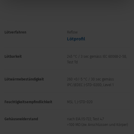
Lötverfahren
Reflow
Lötprofil
Lötbarkeit
245 °C / 3 sec gemäss IEC 60068-2-58,
Test Td
Lötwärmebeständigkeit
260 +0/-5 °C / 30 sec gemäss
IPC/JEDEC J-STD-020D, Level 1
Feuchtigkeitsempfindlichkeit
MSL 1, J-STD-020
Gehäusewiderstand
nach EIA/IS-722, Test 4.7
>100 MΩ (zw. Anschlüssen und Körper)