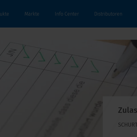
ukte
Märkte
Info Center
Distributoren
Zula
SCHURTE