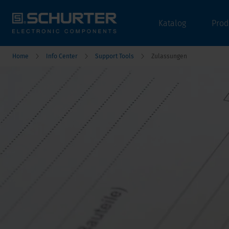
Katalog
Prod
Home
Info Center
Support Tools
Zulassungen