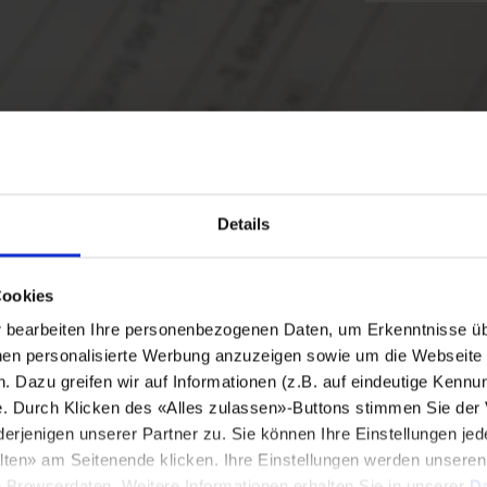
Details
Cookies
bearbeiten Ihre personenbezogenen Daten, um Erkenntnisse üb
en personalisierte Werbung anzuzeigen sowie um die Webseite fü
n. Dazu greifen wir auf Informationen (z.B. auf eindeutige Kennu
e. Durch Klicken des «Alles zulassen»-Buttons stimmen Sie der
enigen unserer Partner zu. Sie können Ihre Einstellungen jede
lten» am Seitenende klicken. Ihre Einstellungen werden unsere
e Browserdaten. Weitere Informationen erhalten Sie in unserer
Da