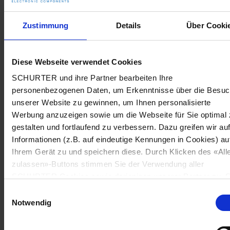
Zustimmung
Details
Über Cooki
Diese Webseite verwendet Cookies
SCHURTER und ihre Partner bearbeiten Ihre
personenbezogenen Daten, um Erkenntnisse über die Besu
unserer Website zu gewinnen, um Ihnen personalisierte
Werbung anzuzeigen sowie um die Webseite für Sie optimal 
gestalten und fortlaufend zu verbessern. Dazu greifen wir au
Informationen (z.B. auf eindeutige Kennungen in Cookies) au
Ihrem Gerät zu und speichern diese. Durch Klicken des «All
zulassen»-Buttons stimmen Sie der Verwendung aller
SCHURTER Cookies sowie derjenigen unserer Partner zu. S
können Ihre Einstellungen jederzeit ändern, indem Sie auf
Einwilligungsauswahl
«Cookie-Einstellungen verwalten» am Seitenende klicken. Ih
Notwendig
Einstellungen werden unseren Partnern gemeldet und haben
keinen Einfluss auf die Browserdaten. Weitere Informationen