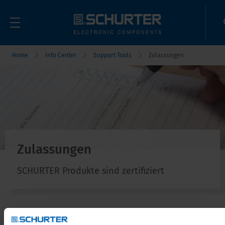
Home
Info Center
Support Tools
Zulassungen
Zulassungen
SCHURTER Produkte sind zertifiziert