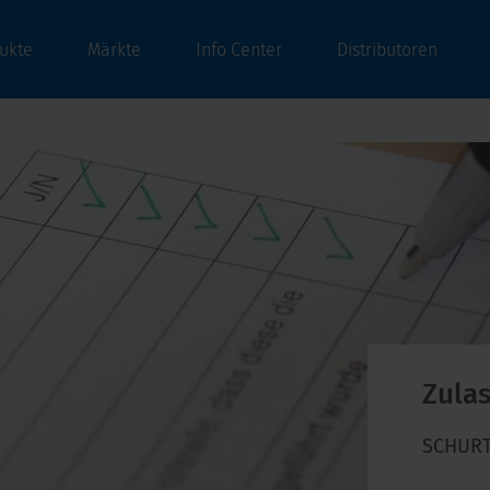
ukte
Märkte
Info Center
Distributoren
Zula
SCHURTE