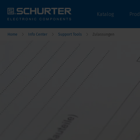
Katalog
Prod
Home
Info Center
Support Tools
Zulassungen