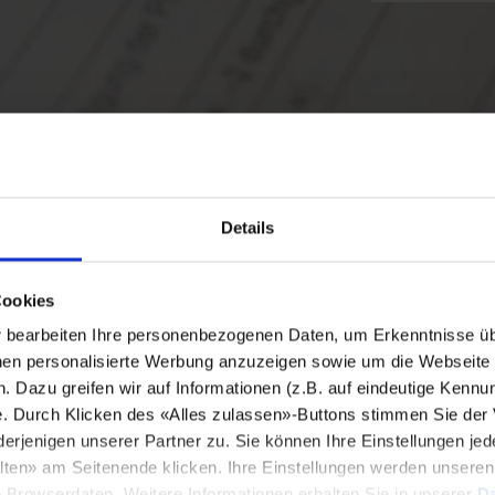
Details
Cookies
bearbeiten Ihre personenbezogenen Daten, um Erkenntnisse üb
en personalisierte Werbung anzuzeigen sowie um die Webseite fü
n. Dazu greifen wir auf Informationen (z.B. auf eindeutige Kennu
e. Durch Klicken des «Alles zulassen»-Buttons stimmen Sie der
enigen unserer Partner zu. Sie können Ihre Einstellungen jede
lten» am Seitenende klicken. Ihre Einstellungen werden unsere
e Browserdaten. Weitere Informationen erhalten Sie in unserer
Da