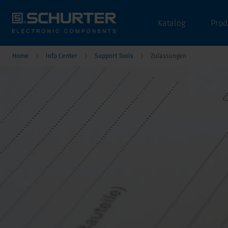
Katalog
Prod
Home
Info Center
Support Tools
Zulassungen