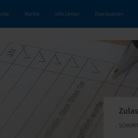
ukte
Märkte
Info Center
Distributoren
Zula
SCHURTE