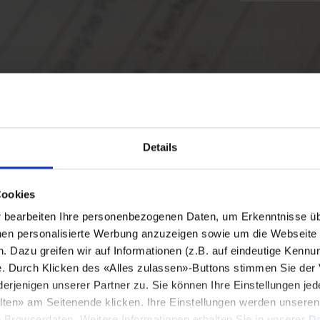
Details
Cookies
bearbeiten Ihre personenbezogenen Daten, um Erkenntnisse üb
en personalisierte Werbung anzuzeigen sowie um die Webseite fü
n. Dazu greifen wir auf Informationen (z.B. auf eindeutige Kennu
e. Durch Klicken des «Alles zulassen»-Buttons stimmen Sie der
enigen unserer Partner zu. Sie können Ihre Einstellungen jede
lten» am Seitenende klicken. Ihre Einstellungen werden unsere
e Browserdaten. Weitere Informationen erhalten Sie in unserer
Da