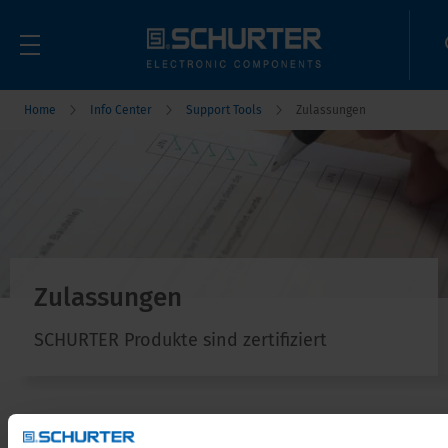
Home
Info Center
Support Tools
Zulassungen
Zulassungen
SCHURTER Produkte sind zertifiziert