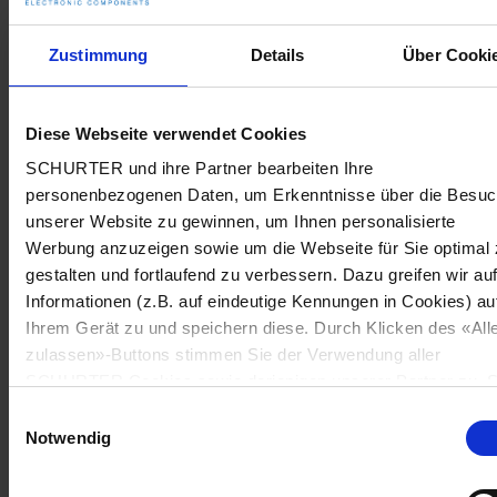
Zustimmung
Details
Über Cooki
Diese Webseite verwendet Cookies
SCHURTER und ihre Partner bearbeiten Ihre
personenbezogenen Daten, um Erkenntnisse über die Besu
unserer Website zu gewinnen, um Ihnen personalisierte
Werbung anzuzeigen sowie um die Webseite für Sie optimal 
gestalten und fortlaufend zu verbessern. Dazu greifen wir au
Informationen (z.B. auf eindeutige Kennungen in Cookies) au
Ihrem Gerät zu und speichern diese. Durch Klicken des «All
zulassen»-Buttons stimmen Sie der Verwendung aller
SCHURTER Cookies sowie derjenigen unserer Partner zu. S
können Ihre Einstellungen jederzeit ändern, indem Sie auf
Einwilligungsauswahl
«Cookie-Einstellungen verwalten» am Seitenende klicken. Ih
Notwendig
Einstellungen werden unseren Partnern gemeldet und haben
keinen Einfluss auf die Browserdaten. Weitere Informationen