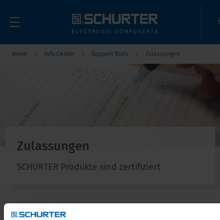
Home
Info Center
Support Tools
Zulassungen
Zulassungen
SCHURTER Produkte sind zertifiziert