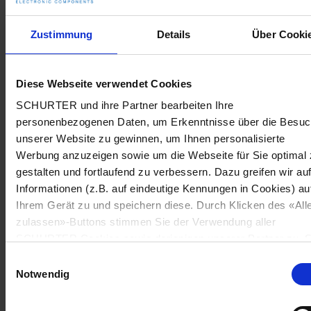
Zustimmung
Details
Über Cooki
Diese Webseite verwendet Cookies
SCHURTER und ihre Partner bearbeiten Ihre
personenbezogenen Daten, um Erkenntnisse über die Besu
unserer Website zu gewinnen, um Ihnen personalisierte
Werbung anzuzeigen sowie um die Webseite für Sie optimal 
gestalten und fortlaufend zu verbessern. Dazu greifen wir au
Informationen (z.B. auf eindeutige Kennungen in Cookies) au
Ihrem Gerät zu und speichern diese. Durch Klicken des «All
zulassen»-Buttons stimmen Sie der Verwendung aller
SCHURTER Cookies sowie derjenigen unserer Partner zu. S
können Ihre Einstellungen jederzeit ändern, indem Sie auf
Einwilligungsauswahl
«Cookie-Einstellungen verwalten» am Seitenende klicken. Ih
Notwendig
Einstellungen werden unseren Partnern gemeldet und haben
keinen Einfluss auf die Browserdaten. Weitere Informationen