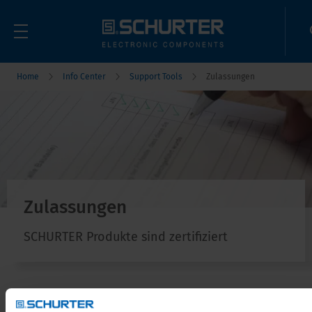
Home
Info Center
Support Tools
Zulassungen
Zulassungen
SCHURTER Produkte sind zertifiziert