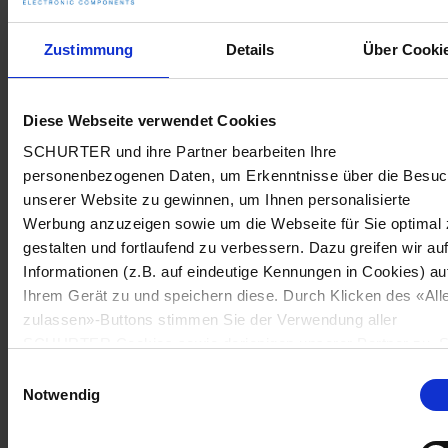
Zustimmung
Details
Über Cooki
Diese Webseite verwendet Cookies
SCHURTER und ihre Partner bearbeiten Ihre
personenbezogenen Daten, um Erkenntnisse über die Besu
unserer Website zu gewinnen, um Ihnen personalisierte
Werbung anzuzeigen sowie um die Webseite für Sie optimal 
gestalten und fortlaufend zu verbessern. Dazu greifen wir au
Informationen (z.B. auf eindeutige Kennungen in Cookies) au
Ihrem Gerät zu und speichern diese. Durch Klicken des «All
zulassen»-Buttons stimmen Sie der Verwendung aller
SCHURTER Cookies sowie derjenigen unserer Partner zu. S
können Ihre Einstellungen jederzeit ändern, indem Sie auf
Einwilligungsauswahl
«Cookie-Einstellungen verwalten» am Seitenende klicken. Ih
Notwendig
Einstellungen werden unseren Partnern gemeldet und haben
keinen Einfluss auf die Browserdaten. Weitere Informationen