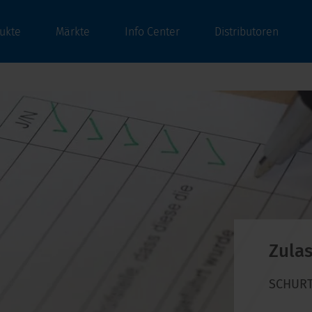
ukte
Märkte
Info Center
Distributoren
Zula
SCHURTE