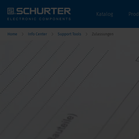
Katalog
Prod
Home
Info Center
Support Tools
Zulassungen