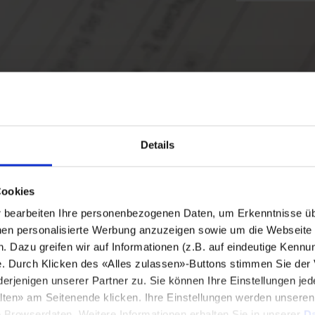
Details
Cookies
bearbeiten Ihre personenbezogenen Daten, um Erkenntnisse üb
en personalisierte Werbung anzuzeigen sowie um die Webseite fü
n. Dazu greifen wir auf Informationen (z.B. auf eindeutige Kennu
e. Durch Klicken des «Alles zulassen»-Buttons stimmen Sie der
enigen unserer Partner zu. Sie können Ihre Einstellungen jede
lten» am Seitenende klicken. Ihre Einstellungen werden unsere
e Browserdaten. Weitere Informationen erhalten Sie in unserer
Da