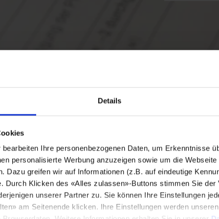
Details
Cookies
bearbeiten Ihre personenbezogenen Daten, um Erkenntnisse üb
en personalisierte Werbung anzuzeigen sowie um die Webseite fü
n. Dazu greifen wir auf Informationen (z.B. auf eindeutige Kennu
e. Durch Klicken des «Alles zulassen»-Buttons stimmen Sie der
enigen unserer Partner zu. Sie können Ihre Einstellungen jede
lten» am Seitenende klicken. Ihre Einstellungen werden unsere
e Browserdaten. Weitere Informationen erhalten Sie in unserer
Da