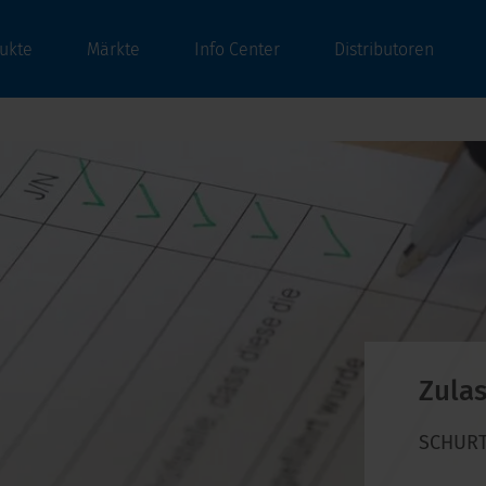
ukte
Märkte
Info Center
Distributoren
Zula
SCHURTE