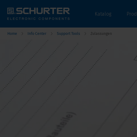
Katalog
Prod
Home
Info Center
Support Tools
Zulassungen