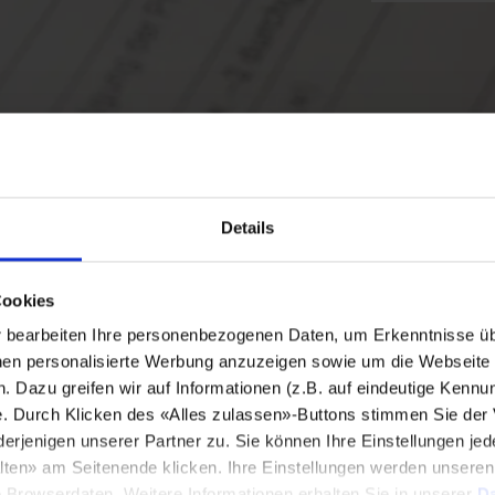
Details
Cookies
bearbeiten Ihre personenbezogenen Daten, um Erkenntnisse üb
en personalisierte Werbung anzuzeigen sowie um die Webseite fü
n. Dazu greifen wir auf Informationen (z.B. auf eindeutige Kennu
e. Durch Klicken des «Alles zulassen»-Buttons stimmen Sie der
enigen unserer Partner zu. Sie können Ihre Einstellungen jede
lten» am Seitenende klicken. Ihre Einstellungen werden unsere
e Browserdaten. Weitere Informationen erhalten Sie in unserer
Da