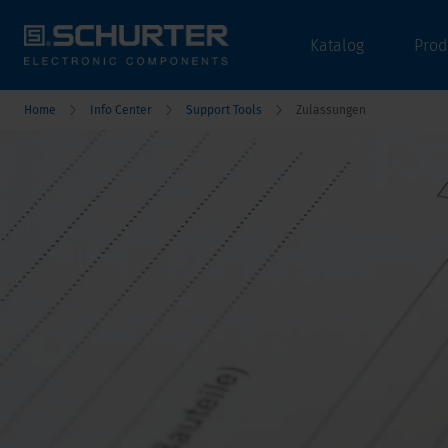
Katalog
Prod
Home
Info Center
Support Tools
Zulassungen