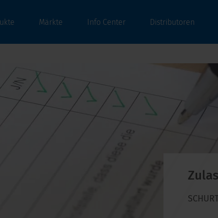
ukte
Märkte
Info Center
Distributoren
Zula
SCHURTE