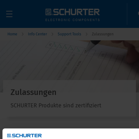
Home
Info Center
Support Tools
Zulassungen
Zulassungen
SCHURTER Produkte sind zertifiziert