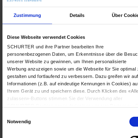
Zustimmung
Details
Über Cooki
Diese Webseite verwendet Cookies
SCHURTER und ihre Partner bearbeiten Ihre
personenbezogenen Daten, um Erkenntnisse über die Besu
unserer Website zu gewinnen, um Ihnen personalisierte
Werbung anzuzeigen sowie um die Webseite für Sie optimal 
gestalten und fortlaufend zu verbessern. Dazu greifen wir au
Informationen (z.B. auf eindeutige Kennungen in Cookies) au
Ihrem Gerät zu und speichern diese. Durch Klicken des «All
zulassen»-Buttons stimmen Sie der Verwendung aller
SCHURTER Cookies sowie derjenigen unserer Partner zu. S
können Ihre Einstellungen jederzeit ändern, indem Sie auf
Einwilligungsauswahl
«Cookie-Einstellungen verwalten» am Seitenende klicken. Ih
Notwendig
Einstellungen werden unseren Partnern gemeldet und haben
keinen Einfluss auf die Browserdaten. Weitere Informationen