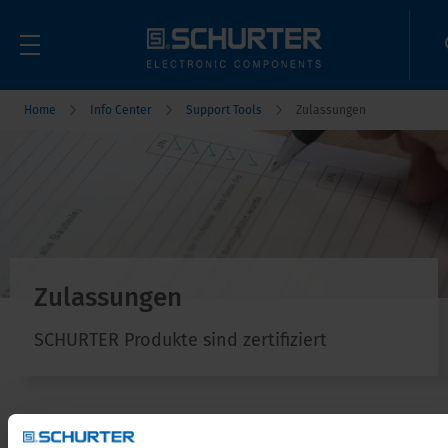
Home
Info Center
Support Tools
Zulassungen
Zulassungen
SCHURTER Produkte sind zertifiziert