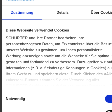
Zustimmung
Details
Über Cooki
Diese Webseite verwendet Cookies
SCHURTER und ihre Partner bearbeiten Ihre
personenbezogenen Daten, um Erkenntnisse über die Besu
unserer Website zu gewinnen, um Ihnen personalisierte
Werbung anzuzeigen sowie um die Webseite für Sie optimal 
gestalten und fortlaufend zu verbessern. Dazu greifen wir au
Informationen (z.B. auf eindeutige Kennungen in Cookies) au
Ihrem Gerät zu und speichern diese. Durch Klicken des «All
zulassen»-Buttons stimmen Sie der Verwendung aller
SCHURTER Cookies sowie derjenigen unserer Partner zu. S
können Ihre Einstellungen jederzeit ändern, indem Sie auf
Einwilligungsauswahl
«Cookie-Einstellungen verwalten» am Seitenende klicken. Ih
Notwendig
Einstellungen werden unseren Partnern gemeldet und haben
keinen Einfluss auf die Browserdaten. Weitere Informationen