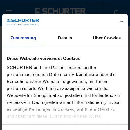
Home
Kontakt
Musteranfrage
Zustimmung
Details
Über Cookies
Anrede
*
Diese Webseite verwendet Cookies
SCHURTER und ihre Partner bearbeiten Ihre
personenbezogenen Daten, um Erkenntnisse über die
Vorname
*
Besuche unserer Website zu gewinnen, um Ihnen
personalisierte Werbung anzuzeigen sowie um die
Webseite für Sie optimal zu gestalten und fortlaufend zu
verbessern. Dazu greifen wir auf Informationen (z.B. auf
Nachname
*
eindeutige Kennungen in Cookies) auf Ihrem Gerät zu
und speichern diese. Durch Klicken des «Alles
zulassen»-Buttons stimmen Sie der Verwendung aller