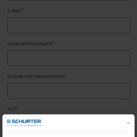
E-Mail
*
Unternehmensname
*
Strasse und Hausnummer
*
PLZ
*