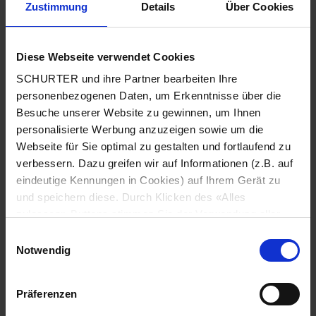
Zustimmung
Details
Über Cookies
Stadt
*
Diese Webseite verwendet Cookies
SCHURTER und ihre Partner bearbeiten Ihre
Land
*
personenbezogenen Daten, um Erkenntnisse über die
Besuche unserer Website zu gewinnen, um Ihnen
personalisierte Werbung anzuzeigen sowie um die
Webseite für Sie optimal zu gestalten und fortlaufend zu
Telefonnummer
*
verbessern. Dazu greifen wir auf Informationen (z.B. auf
eindeutige Kennungen in Cookies) auf Ihrem Gerät zu
und speichern diese. Durch Klicken des «Alles
zulassen»-Buttons stimmen Sie der Verwendung aller
SCHURTER Cookies sowie derjenigen unserer Partner
Mitteilung
*
Einwilligungsauswahl
zu. Sie können Ihre Einstellungen jederzeit ändern, indem
Notwendig
Sie auf «Cookie-Einstellungen verwalten» am Seitenende
klicken. Ihre Einstellungen werden unseren Partnern
Präferenzen
gemeldet und haben keinen Einfluss auf die
Browserdaten. Weitere Informationen erhalten Sie in