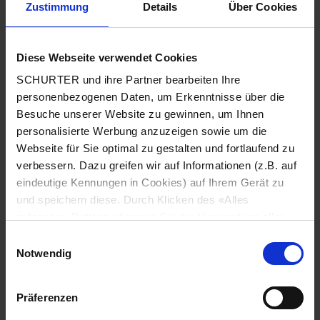
Zustimmung
Details
Über Cookies
Stadt
*
Diese Webseite verwendet Cookies
SCHURTER und ihre Partner bearbeiten Ihre
Land
*
personenbezogenen Daten, um Erkenntnisse über die
Besuche unserer Website zu gewinnen, um Ihnen
personalisierte Werbung anzuzeigen sowie um die
Webseite für Sie optimal zu gestalten und fortlaufend zu
Telefonnummer
*
verbessern. Dazu greifen wir auf Informationen (z.B. auf
eindeutige Kennungen in Cookies) auf Ihrem Gerät zu
und speichern diese. Durch Klicken des «Alles
zulassen»-Buttons stimmen Sie der Verwendung aller
SCHURTER Cookies sowie derjenigen unserer Partner
Mitteilung
*
Einwilligungsauswahl
zu. Sie können Ihre Einstellungen jederzeit ändern, indem
Notwendig
Sie auf «Cookie-Einstellungen verwalten» am Seitenende
klicken. Ihre Einstellungen werden unseren Partnern
Präferenzen
gemeldet und haben keinen Einfluss auf die
Browserdaten. Weitere Informationen erhalten Sie in