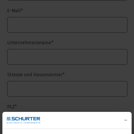
E-Mail
*
Unternehmensname
*
Strasse und Hausnummer
*
PLZ
*