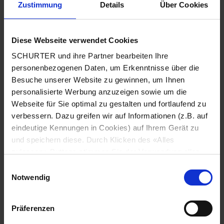
Zustimmung
Details
Über Cookies
Stadt
*
Diese Webseite verwendet Cookies
SCHURTER und ihre Partner bearbeiten Ihre
Land
*
personenbezogenen Daten, um Erkenntnisse über die
Besuche unserer Website zu gewinnen, um Ihnen
personalisierte Werbung anzuzeigen sowie um die
Webseite für Sie optimal zu gestalten und fortlaufend zu
Telefonnummer
*
verbessern. Dazu greifen wir auf Informationen (z.B. auf
eindeutige Kennungen in Cookies) auf Ihrem Gerät zu
und speichern diese. Durch Klicken des «Alles
zulassen»-Buttons stimmen Sie der Verwendung aller
SCHURTER Cookies sowie derjenigen unserer Partner
Mitteilung
*
Einwilligungsauswahl
zu. Sie können Ihre Einstellungen jederzeit ändern, indem
Notwendig
Sie auf «Cookie-Einstellungen verwalten» am Seitenende
klicken. Ihre Einstellungen werden unseren Partnern
Präferenzen
gemeldet und haben keinen Einfluss auf die
Browserdaten. Weitere Informationen erhalten Sie in