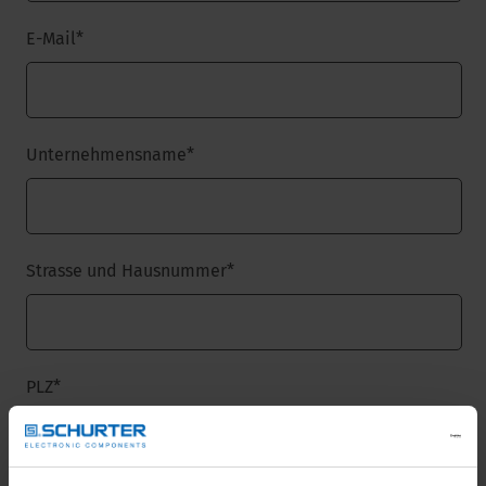
E-Mail
*
Unternehmensname
*
Strasse und Hausnummer
*
PLZ
*