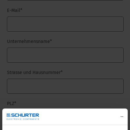
E-Mail
*
Unternehmensname
*
Strasse und Hausnummer
*
PLZ
*