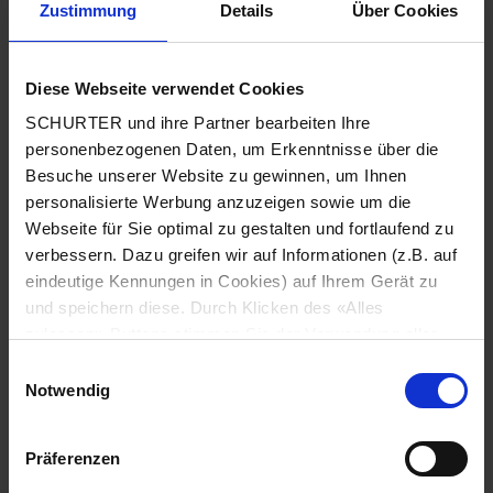
Zustimmung
Details
Über Cookies
Stadt
*
Diese Webseite verwendet Cookies
SCHURTER und ihre Partner bearbeiten Ihre
Land
*
personenbezogenen Daten, um Erkenntnisse über die
Besuche unserer Website zu gewinnen, um Ihnen
personalisierte Werbung anzuzeigen sowie um die
Webseite für Sie optimal zu gestalten und fortlaufend zu
Telefonnummer
*
verbessern. Dazu greifen wir auf Informationen (z.B. auf
eindeutige Kennungen in Cookies) auf Ihrem Gerät zu
und speichern diese. Durch Klicken des «Alles
zulassen»-Buttons stimmen Sie der Verwendung aller
SCHURTER Cookies sowie derjenigen unserer Partner
Mitteilung
*
Einwilligungsauswahl
zu. Sie können Ihre Einstellungen jederzeit ändern, indem
Notwendig
Sie auf «Cookie-Einstellungen verwalten» am Seitenende
klicken. Ihre Einstellungen werden unseren Partnern
Präferenzen
gemeldet und haben keinen Einfluss auf die
Browserdaten. Weitere Informationen erhalten Sie in