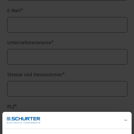
E-Mail
*
Unternehmensname
*
Strasse und Hausnummer
*
PLZ
*