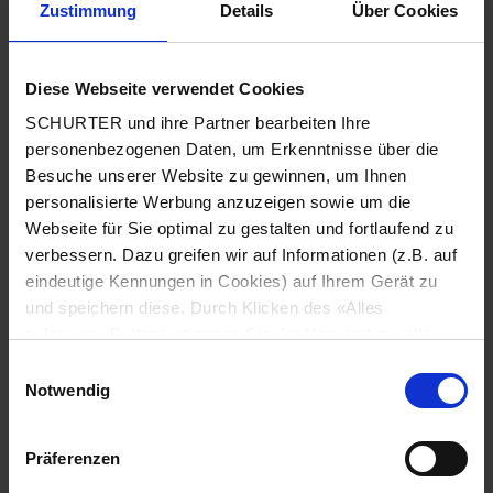
Zustimmung
Details
Über Cookies
Stadt
*
Diese Webseite verwendet Cookies
SCHURTER und ihre Partner bearbeiten Ihre
Land
*
personenbezogenen Daten, um Erkenntnisse über die
Besuche unserer Website zu gewinnen, um Ihnen
personalisierte Werbung anzuzeigen sowie um die
Webseite für Sie optimal zu gestalten und fortlaufend zu
Telefonnummer
*
verbessern. Dazu greifen wir auf Informationen (z.B. auf
eindeutige Kennungen in Cookies) auf Ihrem Gerät zu
und speichern diese. Durch Klicken des «Alles
zulassen»-Buttons stimmen Sie der Verwendung aller
SCHURTER Cookies sowie derjenigen unserer Partner
Mitteilung
*
Einwilligungsauswahl
zu. Sie können Ihre Einstellungen jederzeit ändern, indem
Notwendig
Sie auf «Cookie-Einstellungen verwalten» am Seitenende
klicken. Ihre Einstellungen werden unseren Partnern
Präferenzen
gemeldet und haben keinen Einfluss auf die
Browserdaten. Weitere Informationen erhalten Sie in