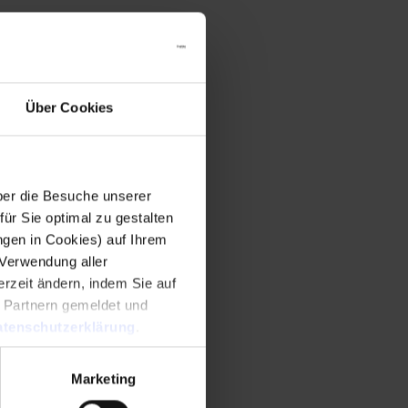
Über Cookies
er die Besuche unserer
r Sie optimal zu gestalten
ngen in Cookies) auf Ihrem
 Verwendung aller
rzeit ändern, indem Sie auf
n Partnern gemeldet und
tenschutzerklärung
.
Marketing