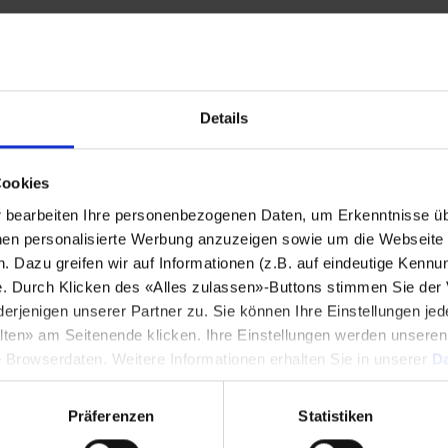
Stadt
*
Details
Land
*
Cookies
bearbeiten Ihre personenbezogenen Daten, um Erkenntnisse üb
Telefonnummer
*
en personalisierte Werbung anzuzeigen sowie um die Webseite fü
n. Dazu greifen wir auf Informationen (z.B. auf eindeutige Kennu
e. Durch Klicken des «Alles zulassen»-Buttons stimmen Sie der
enigen unserer Partner zu. Sie können Ihre Einstellungen jede
lten» am Seitenende klicken. Ihre Einstellungen werden unsere
Mitteilung
*
e Browserdaten. Weitere Informationen erhalten Sie in unserer
Da
Präferenzen
Statistiken