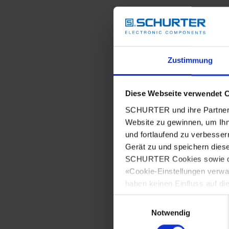
Zustimmung
Diese Webseite verwendet 
SCHURTER und ihre Partner 
Website zu gewinnen, um Ihn
und fortlaufend zu verbesser
Gerät zu und speichern dies
SCHURTER Cookies sowie derj
«Cookie-Einstellungen verwa
haben keinen Einfluss auf di
Einwilligungsauswahl
Notwendig