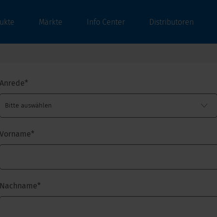
ukte
Märkte
Info Center
Distributoren
Anrede
*
Vorname
*
Nachname
*