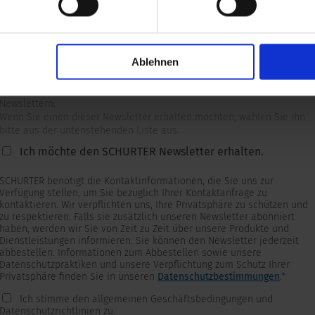
Ablehnen
Newsletter
Wir versorgen unsere Kunden mit produkt- und marktspezifischen
Newslettern.
Wenn Sie einen dieser Newsletter erhalten möchten, wählen Sie ihn
bitte aus der untenstehenden Liste aus.
Ich möchte den SCHURTER Newsletter erhalten.
SCHURTER benötigt die Kontaktinformationen, die Sie uns zur
Verfügung stellen, um Sie bezüglich Ihrer Kontaktanfrage zu
kontaktieren. Wir verpflichten uns, Ihre Privatsphäre zu schützen und
zu respektieren. Falls sie zusätzlich unseren Newsletter abonniert
haben, werden wir Sie von Zeit zu Zeit über unsere Produkte und
Dienstleistungen informieren. Sie können den Newsletter jederzeit
abbestellen. Informationen zum Abbestellen sowie unsere
Datenschutzpraktiken und unsere Verpflichtung zum Schutz Ihrer
Privatsphäre finden Sie in unseren
Datenschutzbestimmungen
.
*
Ich stimme den allgemeinen Geschäftsbedingungen und
Datenschutzrichtlinien zu.