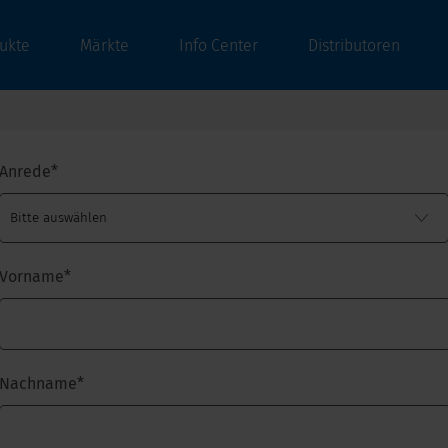
ukte
Märkte
Info Center
Distributoren
Anrede
*
Vorname
*
Nachname
*