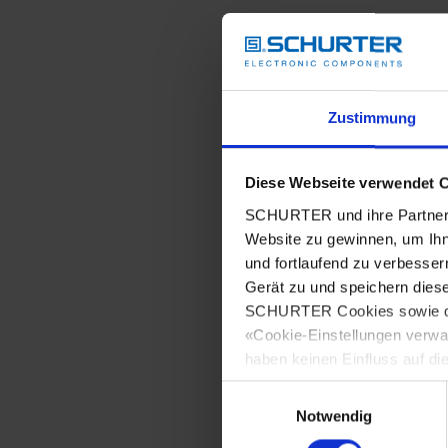
Zustimmung
Diese Webseite verwendet 
SCHURTER und ihre Partner 
Website zu gewinnen, um Ihn
und fortlaufend zu verbesser
Gerät zu und speichern dies
SCHURTER Cookies sowie derj
«Cookie-Einstellungen verwa
haben keinen Einfluss auf di
Einwilligungsauswahl
Notwendig