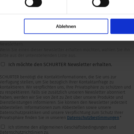
Ablehnen
Newsletter
Wir versorgen unsere Kunden mit produkt- und marktspezifischen
Newslettern.
Wenn Sie einen dieser Newsletter erhalten möchten, wählen Sie ihn
bitte aus der untenstehenden Liste aus.
Ich möchte den SCHURTER Newsletter erhalten.
SCHURTER benötigt die Kontaktinformationen, die Sie uns zur
Verfügung stellen, um Sie bezüglich Ihrer Kontaktanfrage zu
kontaktieren. Wir verpflichten uns, Ihre Privatsphäre zu schützen und
zu respektieren. Falls sie zusätzlich unseren Newsletter abonniert
haben, werden wir Sie von Zeit zu Zeit über unsere Produkte und
Dienstleistungen informieren. Sie können den Newsletter jederzeit
abbestellen. Informationen zum Abbestellen sowie unsere
Datenschutzpraktiken und unsere Verpflichtung zum Schutz Ihrer
Privatsphäre finden Sie in unseren
Datenschutzbestimmungen
.
*
Ich stimme den allgemeinen Geschäftsbedingungen und
Datenschutzrichtlinien zu.