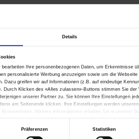
Stadt
*
Details
Land
*
Cookies
bearbeiten Ihre personenbezogenen Daten, um Erkenntnisse üb
Telefonnummer
*
en personalisierte Werbung anzuzeigen sowie um die Webseite fü
n. Dazu greifen wir auf Informationen (z.B. auf eindeutige Kennu
e. Durch Klicken des «Alles zulassen»-Buttons stimmen Sie der
enigen unserer Partner zu. Sie können Ihre Einstellungen jede
lten» am Seitenende klicken. Ihre Einstellungen werden unsere
Mitteilung
*
e Browserdaten. Weitere Informationen erhalten Sie in unserer
Da
Präferenzen
Statistiken