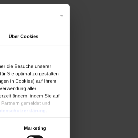
Über Cookies
er die Besuche unserer
r Sie optimal zu gestalten
ngen in Cookies) auf Ihrem
 Verwendung aller
rzeit ändern, indem Sie auf
n Partnern gemeldet und
tenschutzerklärung
.
Marketing