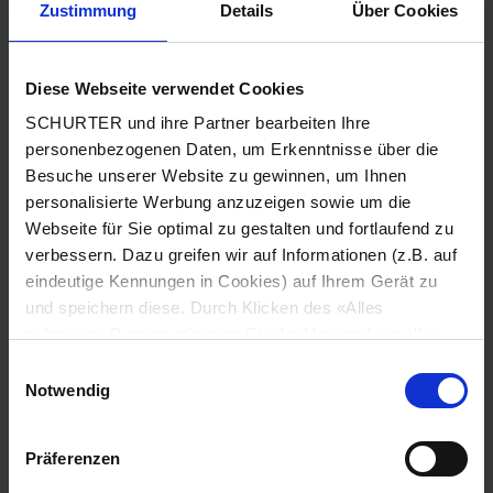
Zustimmung
Details
Über Cookies
Stadt
*
Diese Webseite verwendet Cookies
SCHURTER und ihre Partner bearbeiten Ihre
Land
*
personenbezogenen Daten, um Erkenntnisse über die
Besuche unserer Website zu gewinnen, um Ihnen
personalisierte Werbung anzuzeigen sowie um die
Webseite für Sie optimal zu gestalten und fortlaufend zu
Telefonnummer
*
verbessern. Dazu greifen wir auf Informationen (z.B. auf
eindeutige Kennungen in Cookies) auf Ihrem Gerät zu
und speichern diese. Durch Klicken des «Alles
zulassen»-Buttons stimmen Sie der Verwendung aller
SCHURTER Cookies sowie derjenigen unserer Partner
Mitteilung
*
Einwilligungsauswahl
zu. Sie können Ihre Einstellungen jederzeit ändern, indem
Notwendig
Sie auf «Cookie-Einstellungen verwalten» am Seitenende
klicken. Ihre Einstellungen werden unseren Partnern
Präferenzen
gemeldet und haben keinen Einfluss auf die
Browserdaten. Weitere Informationen erhalten Sie in