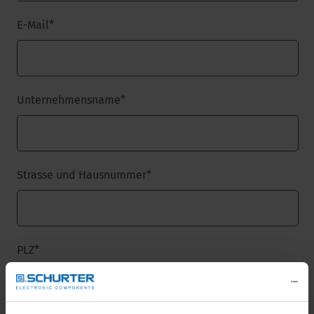
E-Mail
*
Unternehmensname
*
Strasse und Hausnummer
*
PLZ
*