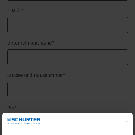
E-Mail
*
Unternehmensname
*
Strasse und Hausnummer
*
PLZ
*