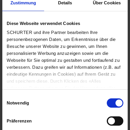
Zustimmung
Details
Über Cookies
Stadt
*
Diese Webseite verwendet Cookies
SCHURTER und ihre Partner bearbeiten Ihre
Land
*
personenbezogenen Daten, um Erkenntnisse über die
Besuche unserer Website zu gewinnen, um Ihnen
personalisierte Werbung anzuzeigen sowie um die
Webseite für Sie optimal zu gestalten und fortlaufend zu
Telefonnummer
*
verbessern. Dazu greifen wir auf Informationen (z.B. auf
eindeutige Kennungen in Cookies) auf Ihrem Gerät zu
und speichern diese. Durch Klicken des «Alles
zulassen»-Buttons stimmen Sie der Verwendung aller
SCHURTER Cookies sowie derjenigen unserer Partner
Mitteilung
*
Einwilligungsauswahl
zu. Sie können Ihre Einstellungen jederzeit ändern, indem
Notwendig
Sie auf «Cookie-Einstellungen verwalten» am Seitenende
klicken. Ihre Einstellungen werden unseren Partnern
Präferenzen
gemeldet und haben keinen Einfluss auf die
Browserdaten. Weitere Informationen erhalten Sie in