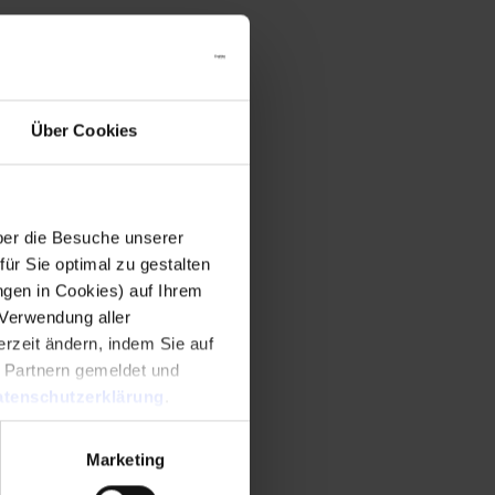
Über Cookies
er die Besuche unserer
r Sie optimal zu gestalten
ngen in Cookies) auf Ihrem
 Verwendung aller
rzeit ändern, indem Sie auf
n Partnern gemeldet und
tenschutzerklärung
.
Marketing