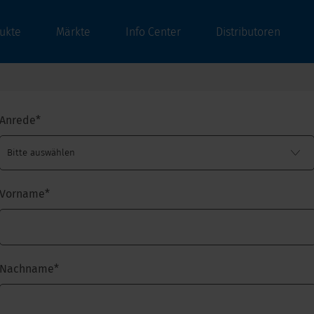
ukte
Märkte
Info Center
Distributoren
Anrede
*
Vorname
*
Nachname
*