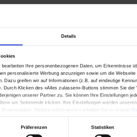
Stadt
*
Details
Land
*
Cookies
bearbeiten Ihre personenbezogenen Daten, um Erkenntnisse üb
Telefonnummer
*
en personalisierte Werbung anzuzeigen sowie um die Webseite fü
n. Dazu greifen wir auf Informationen (z.B. auf eindeutige Kennu
e. Durch Klicken des «Alles zulassen»-Buttons stimmen Sie der
enigen unserer Partner zu. Sie können Ihre Einstellungen jede
lten» am Seitenende klicken. Ihre Einstellungen werden unsere
Mitteilung
*
e Browserdaten. Weitere Informationen erhalten Sie in unserer
Da
Präferenzen
Statistiken