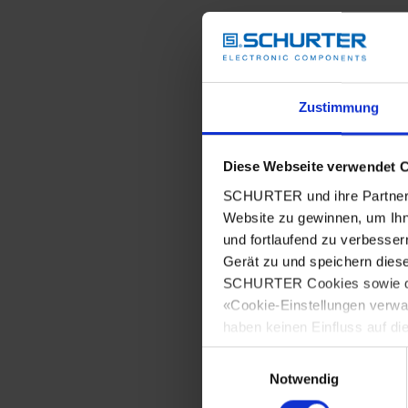
Zustimmung
Diese Webseite verwendet 
SCHURTER und ihre Partner 
Website zu gewinnen, um Ihn
und fortlaufend zu verbesser
Gerät zu und speichern dies
SCHURTER Cookies sowie derj
«Cookie-Einstellungen verwa
haben keinen Einfluss auf di
Einwilligungsauswahl
Notwendig