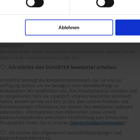
Ablehnen
Newsletter
Wir versorgen unsere Kunden mit produkt- und marktspezifischen
Newslettern.
Wenn Sie einen dieser Newsletter erhalten möchten, wählen Sie ihn
bitte aus der untenstehenden Liste aus.
Ich möchte den SCHURTER Newsletter erhalten.
SCHURTER benötigt die Kontaktinformationen, die Sie uns zur
Verfügung stellen, um Sie bezüglich Ihrer Kontaktanfrage zu
kontaktieren. Wir verpflichten uns, Ihre Privatsphäre zu schützen und
zu respektieren. Falls sie zusätzlich unseren Newsletter abonniert
haben, werden wir Sie von Zeit zu Zeit über unsere Produkte und
Dienstleistungen informieren. Sie können den Newsletter jederzeit
abbestellen. Informationen zum Abbestellen sowie unsere
Datenschutzpraktiken und unsere Verpflichtung zum Schutz Ihrer
Privatsphäre finden Sie in unseren
Datenschutzbestimmungen
.
*
Ich stimme den allgemeinen Geschäftsbedingungen und
Datenschutzrichtlinien zu.