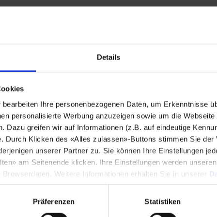
Stadt
*
Details
Land
*
Cookies
bearbeiten Ihre personenbezogenen Daten, um Erkenntnisse üb
Telefonnummer
*
en personalisierte Werbung anzuzeigen sowie um die Webseite fü
n. Dazu greifen wir auf Informationen (z.B. auf eindeutige Kennu
e. Durch Klicken des «Alles zulassen»-Buttons stimmen Sie der
enigen unserer Partner zu. Sie können Ihre Einstellungen jede
lten» am Seitenende klicken. Ihre Einstellungen werden unsere
Mitteilung
*
e Browserdaten. Weitere Informationen erhalten Sie in unserer
Da
Präferenzen
Statistiken