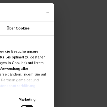
Über Cookies
er die Besuche unserer
r Sie optimal zu gestalten
ngen in Cookies) auf Ihrem
 Verwendung aller
rzeit ändern, indem Sie auf
n Partnern gemeldet und
tenschutzerklärung
.
Marketing