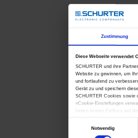
Zustimmung
Diese Webseite verwendet 
SCHURTER und ihre Partner 
Website zu gewinnen, um Ihn
und fortlaufend zu verbesser
Gerät zu und speichern dies
SCHURTER Cookies sowie derj
«Cookie-Einstellungen verwa
haben keinen Einfluss auf di
Einwilligungsauswahl
Notwendig