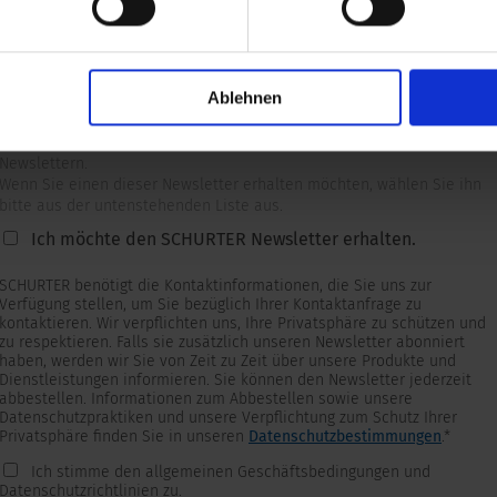
Ablehnen
Newsletter
Wir versorgen unsere Kunden mit produkt- und marktspezifischen
Newslettern.
Wenn Sie einen dieser Newsletter erhalten möchten, wählen Sie ihn
bitte aus der untenstehenden Liste aus.
Ich möchte den SCHURTER Newsletter erhalten.
SCHURTER benötigt die Kontaktinformationen, die Sie uns zur
Verfügung stellen, um Sie bezüglich Ihrer Kontaktanfrage zu
kontaktieren. Wir verpflichten uns, Ihre Privatsphäre zu schützen und
zu respektieren. Falls sie zusätzlich unseren Newsletter abonniert
haben, werden wir Sie von Zeit zu Zeit über unsere Produkte und
Dienstleistungen informieren. Sie können den Newsletter jederzeit
abbestellen. Informationen zum Abbestellen sowie unsere
Datenschutzpraktiken und unsere Verpflichtung zum Schutz Ihrer
Privatsphäre finden Sie in unseren
Datenschutzbestimmungen
.
*
Ich stimme den allgemeinen Geschäftsbedingungen und
Datenschutzrichtlinien zu.