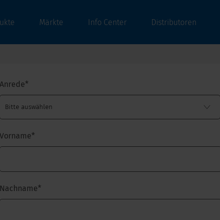
ukte
Märkte
Info Center
Distributoren
Anrede
*
Vorname
*
Nachname
*