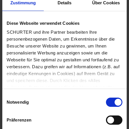
Zustimmung
Details
Über Cookies
Stadt
*
Diese Webseite verwendet Cookies
SCHURTER und ihre Partner bearbeiten Ihre
Land
*
personenbezogenen Daten, um Erkenntnisse über die
Besuche unserer Website zu gewinnen, um Ihnen
personalisierte Werbung anzuzeigen sowie um die
Webseite für Sie optimal zu gestalten und fortlaufend zu
Telefonnummer
*
verbessern. Dazu greifen wir auf Informationen (z.B. auf
eindeutige Kennungen in Cookies) auf Ihrem Gerät zu
und speichern diese. Durch Klicken des «Alles
zulassen»-Buttons stimmen Sie der Verwendung aller
SCHURTER Cookies sowie derjenigen unserer Partner
Mitteilung
*
Einwilligungsauswahl
zu. Sie können Ihre Einstellungen jederzeit ändern, indem
Notwendig
Sie auf «Cookie-Einstellungen verwalten» am Seitenende
klicken. Ihre Einstellungen werden unseren Partnern
Präferenzen
gemeldet und haben keinen Einfluss auf die
Browserdaten. Weitere Informationen erhalten Sie in