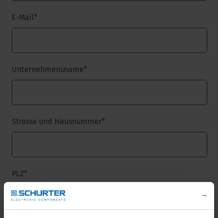
E-Mail
*
Unternehmensname
*
Strasse und Hausnummer
*
PLZ
*