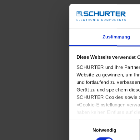
Zustimmung
Diese Webseite verwendet 
SCHURTER und ihre Partner 
Website zu gewinnen, um Ihn
und fortlaufend zu verbesser
Gerät zu und speichern dies
SCHURTER Cookies sowie derj
«Cookie-Einstellungen verwa
haben keinen Einfluss auf di
Einwilligungsauswahl
Notwendig