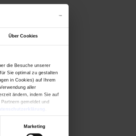
Über Cookies
er die Besuche unserer
r Sie optimal zu gestalten
ngen in Cookies) auf Ihrem
 Verwendung aller
rzeit ändern, indem Sie auf
n Partnern gemeldet und
tenschutzerklärung
.
Marketing