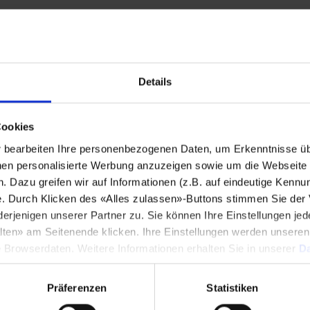
Stadt
*
Details
Land
*
Cookies
bearbeiten Ihre personenbezogenen Daten, um Erkenntnisse üb
Telefonnummer
*
en personalisierte Werbung anzuzeigen sowie um die Webseite fü
n. Dazu greifen wir auf Informationen (z.B. auf eindeutige Kennu
e. Durch Klicken des «Alles zulassen»-Buttons stimmen Sie der
enigen unserer Partner zu. Sie können Ihre Einstellungen jede
lten» am Seitenende klicken. Ihre Einstellungen werden unsere
Mitteilung
*
e Browserdaten. Weitere Informationen erhalten Sie in unserer
Da
Präferenzen
Statistiken