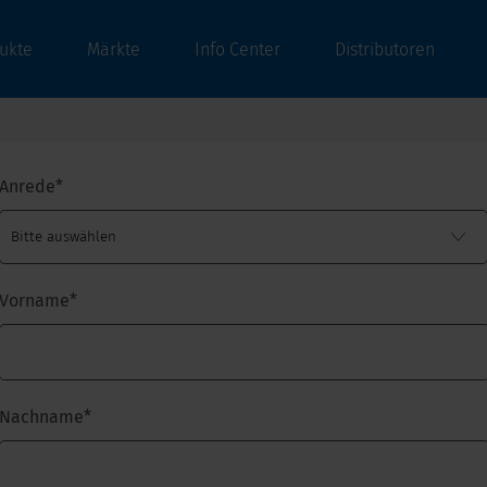
ukte
Märkte
Info Center
Distributoren
Anrede
*
Vorname
*
Nachname
*