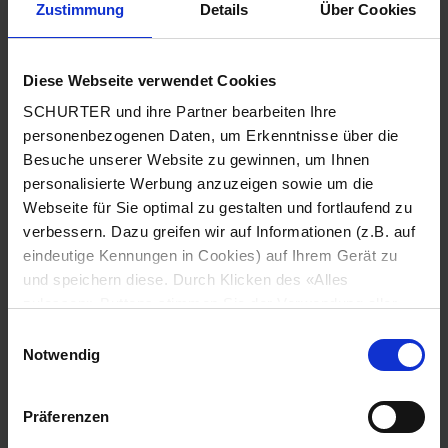
Zustimmung
Details
Über Cookies
Stadt
*
Diese Webseite verwendet Cookies
SCHURTER und ihre Partner bearbeiten Ihre
Land
*
personenbezogenen Daten, um Erkenntnisse über die
Besuche unserer Website zu gewinnen, um Ihnen
personalisierte Werbung anzuzeigen sowie um die
Webseite für Sie optimal zu gestalten und fortlaufend zu
Telefonnummer
*
verbessern. Dazu greifen wir auf Informationen (z.B. auf
eindeutige Kennungen in Cookies) auf Ihrem Gerät zu
und speichern diese. Durch Klicken des «Alles
zulassen»-Buttons stimmen Sie der Verwendung aller
SCHURTER Cookies sowie derjenigen unserer Partner
Mitteilung
*
Einwilligungsauswahl
zu. Sie können Ihre Einstellungen jederzeit ändern, indem
Notwendig
Sie auf «Cookie-Einstellungen verwalten» am Seitenende
klicken. Ihre Einstellungen werden unseren Partnern
Präferenzen
gemeldet und haben keinen Einfluss auf die
Browserdaten. Weitere Informationen erhalten Sie in