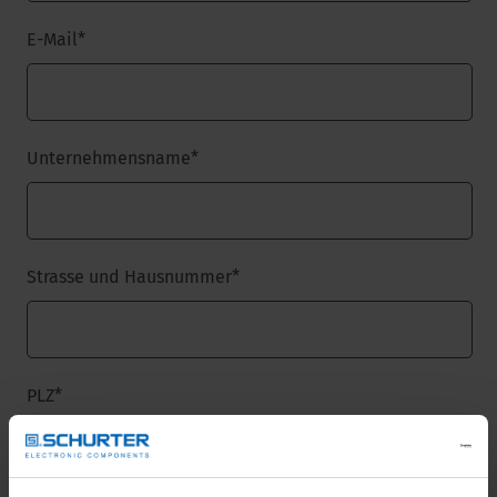
E-Mail
*
Unternehmensname
*
Strasse und Hausnummer
*
PLZ
*