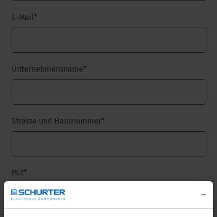
E-Mail
*
Unternehmensname
*
Strasse und Hausnummer
*
PLZ
*