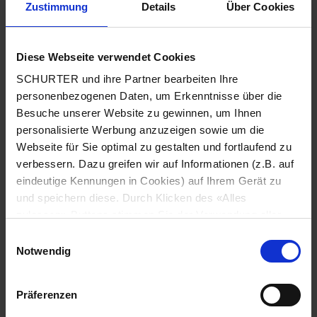
Zustimmung
Details
Über Cookies
Stadt
*
Diese Webseite verwendet Cookies
SCHURTER und ihre Partner bearbeiten Ihre
Land
*
personenbezogenen Daten, um Erkenntnisse über die
Besuche unserer Website zu gewinnen, um Ihnen
personalisierte Werbung anzuzeigen sowie um die
Webseite für Sie optimal zu gestalten und fortlaufend zu
Telefonnummer
*
verbessern. Dazu greifen wir auf Informationen (z.B. auf
eindeutige Kennungen in Cookies) auf Ihrem Gerät zu
und speichern diese. Durch Klicken des «Alles
zulassen»-Buttons stimmen Sie der Verwendung aller
SCHURTER Cookies sowie derjenigen unserer Partner
Mitteilung
*
Einwilligungsauswahl
zu. Sie können Ihre Einstellungen jederzeit ändern, indem
Notwendig
Sie auf «Cookie-Einstellungen verwalten» am Seitenende
klicken. Ihre Einstellungen werden unseren Partnern
Präferenzen
gemeldet und haben keinen Einfluss auf die
Browserdaten. Weitere Informationen erhalten Sie in