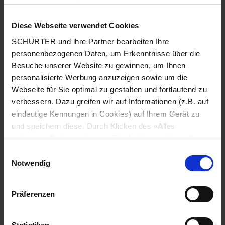
Diese Webseite verwendet Cookies
Land
*
SCHURTER und ihre Partner bearbeiten Ihre
personenbezogenen Daten, um Erkenntnisse über die
Besuche unserer Website zu gewinnen, um Ihnen
personalisierte Werbung anzuzeigen sowie um die
Webseite für Sie optimal zu gestalten und fortlaufend zu
Postleitzahl
*
verbessern. Dazu greifen wir auf Informationen (z.B. auf
eindeutige Kennungen in Cookies) auf Ihrem Gerät zu
und speichern diese. Durch Klicken des «Alles
zulassen»-Buttons stimmen Sie der Verwendung aller
Stadt
*
SCHURTER Cookies sowie derjenigen unserer Partner
Einwilligungsauswahl
zu. Sie können Ihre Einstellungen jederzeit ändern, indem
Notwendig
Sie auf «Cookie-Einstellungen verwalten» am Seitenende
klicken. Ihre Einstellungen werden unseren Partnern
Präferenzen
gemeldet und haben keinen Einfluss auf die
Telefonnummer
*
Browserdaten. Weitere Informationen erhalten Sie in
unserer
Datenschutzerklärung
.