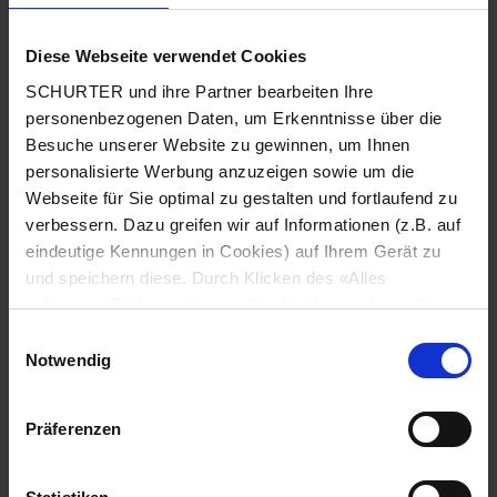
Diese Webseite verwendet Cookies
Land
*
SCHURTER und ihre Partner bearbeiten Ihre
personenbezogenen Daten, um Erkenntnisse über die
Besuche unserer Website zu gewinnen, um Ihnen
personalisierte Werbung anzuzeigen sowie um die
Webseite für Sie optimal zu gestalten und fortlaufend zu
Postleitzahl
*
verbessern. Dazu greifen wir auf Informationen (z.B. auf
eindeutige Kennungen in Cookies) auf Ihrem Gerät zu
und speichern diese. Durch Klicken des «Alles
zulassen»-Buttons stimmen Sie der Verwendung aller
Stadt
*
SCHURTER Cookies sowie derjenigen unserer Partner
Einwilligungsauswahl
zu. Sie können Ihre Einstellungen jederzeit ändern, indem
Notwendig
Sie auf «Cookie-Einstellungen verwalten» am Seitenende
klicken. Ihre Einstellungen werden unseren Partnern
Präferenzen
gemeldet und haben keinen Einfluss auf die
Telefonnummer
*
Browserdaten. Weitere Informationen erhalten Sie in
unserer
Datenschutzerklärung
.