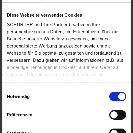
Diese Webseite verwendet Cookies
Land
*
SCHURTER und ihre Partner bearbeiten Ihre
personenbezogenen Daten, um Erkenntnisse über die
Besuche unserer Website zu gewinnen, um Ihnen
personalisierte Werbung anzuzeigen sowie um die
Webseite für Sie optimal zu gestalten und fortlaufend zu
Postleitzahl
*
verbessern. Dazu greifen wir auf Informationen (z.B. auf
eindeutige Kennungen in Cookies) auf Ihrem Gerät zu
und speichern diese. Durch Klicken des «Alles
zulassen»-Buttons stimmen Sie der Verwendung aller
Stadt
*
SCHURTER Cookies sowie derjenigen unserer Partner
Einwilligungsauswahl
zu. Sie können Ihre Einstellungen jederzeit ändern, indem
Notwendig
Sie auf «Cookie-Einstellungen verwalten» am Seitenende
klicken. Ihre Einstellungen werden unseren Partnern
Präferenzen
gemeldet und haben keinen Einfluss auf die
Telefonnummer
*
Browserdaten. Weitere Informationen erhalten Sie in
unserer
Datenschutzerklärung
.