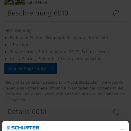
Beschreibung 6010
Beschreibung
Einbau in Platten: Schnappbefestigung, Frontseite
1 Funktion
Gerätestecker, Stifttemperatur 70 °C, Schutzklasse I
Löt- / Steck- / Schraub- / Leiterplattenanschluss
Detailanfrage zu Typ
Neu gibt es Varianten passend zum V-Lock-Stecksystem. Die Produkte
haben eine vorgesehene Öffnung zum Einrasten des Nockens an der
Steckdose. Das V-Lock-System verhindert ein ungewolltes Trennen des
Stecksystems.
Details 6010
10 A / 250 VAC; 50 Hz
Nenndaten IEC