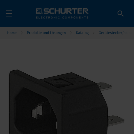
Home
Produkte und Lösungen
Katalog
Gerätestecker/-dose