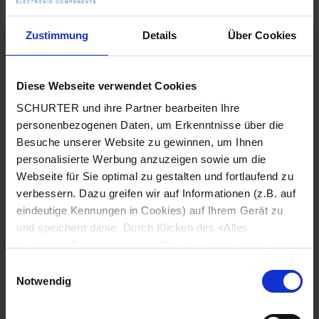
Zustimmung
Details
Über Cookies
15 A / 250 VAC; 60 Hz
Nenndaten UL/CSA
> 3 kVAC zwischen L-N
Spannungsfestigkeit
Diese Webseite verwendet Cookies
> 3 kVAC zwischen L/N-PE
(1 min/50 Hz)
SCHURTER und ihre Partner bearbeiten Ihre
personenbezogenen Daten, um Erkenntnisse über die
Besuche unserer Website zu gewinnen, um Ihnen
Zulässige Betriebstemperatur
-25 °C bis 70 °C
personalisierte Werbung anzuzeigen sowie um die
Webseite für Sie optimal zu gestalten und fortlaufend zu
Frontseite IP20 gemäss IEC 60529
IP-Schutzgrad
verbessern. Dazu greifen wir auf Informationen (z.B. auf
eindeutige Kennungen in Cookies) auf Ihrem Gerät zu
und speichern diese. Durch Klicken des «Alles
Geeignet für Geräte der Schutzklasse I
Berührungsschutz
zulassen»-Buttons stimmen Sie der Verwendung aller
gemäss IEC 61140
SCHURTER Cookies sowie derjenigen unserer Partner
Einwilligungsauswahl
zu. Sie können Ihre Einstellungen jederzeit ändern, indem
Notwendig
Löt- / Steck- / Schraub- /
Klemme
Sie auf «Cookie-Einstellungen verwalten» am Seitenende
Leiterplattenanschluss
klicken. Ihre Einstellungen werden unseren Partnern