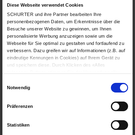
Diese Webseite verwendet Cookies
Detailanfrage zu Typ
SCHURTER und ihre Partner bearbeiten Ihre
Details 4782
personenbezogenen Daten, um Erkenntnisse über die
Besuche unserer Website zu gewinnen, um Ihnen
personalisierte Werbung anzuzeigen sowie um die
10 A / 250 VAC; 50 Hz
Nenndaten IEC
Webseite für Sie optimal zu gestalten und fortlaufend zu
verbessern. Dazu greifen wir auf Informationen (z.B. auf
15 A / 250 VAC; 60 Hz
eindeutige Kennungen in Cookies) auf Ihrem Gerät zu
Nenndaten UL/CSA
und speichern diese. Durch Klicken des «Alles
zulassen»-Buttons stimmen Sie der Verwendung aller
> 2 kVAC zwischen L-N
Spannungsfestigkeit
SCHURTER Cookies sowie derjenigen unserer Partner
> 2 kVAC zwischen L/N-PE
Einwilligungsauswahl
zu. Sie können Ihre Einstellungen jederzeit ändern, indem
(1 min/50 Hz)
Notwendig
Sie auf «Cookie-Einstellungen verwalten» am Seitenende
klicken. Ihre Einstellungen werden unseren Partnern
Zulässige Betriebstemperatur
-25 °C bis 70 °C
Präferenzen
gemeldet und haben keinen Einfluss auf die
Browserdaten. Weitere Informationen erhalten Sie in
Geeignet für Geräte der Schutzklasse I
Berührungsschutz
unserer
Datenschutzerklärung
.
Statistiken
gemäss IEC 61140