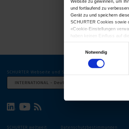
Website zu gewinnen, um Ihn
und fortlaufend zu verbesser
Gerät zu und speichern dies
SCHURTER Cookies sowie derj
«Cookie-Einstellungen verwa
haben keinen Einfluss auf di
Einwilligungsauswahl
Notwendig
SCHURTER Webseite und Sprache wählen
INTERNATIONAL - Deutsch
SCHURTER weltweit
Datenschutzbestimmungen