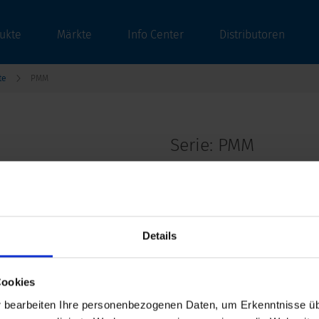
ukte
Märkte
Info Center
Distributoren
te
PMM
Serie: PMM
Details
Datenblatt früheres PDF
Letzte Bestellmöglichkeit: 30.04.2011
Cookies
bearbeiten Ihre personenbezogenen Daten, um Erkenntnisse üb
IEC Gerätestecker C14 mit Gerätesteckd