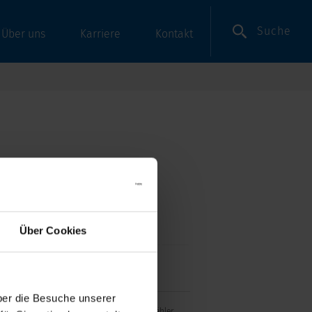
Suche
Über uns
Karriere
Kontakt
Über Cookies
er die Besuche unserer
ose F, Netzschalter 2-polig und Spannungswähler