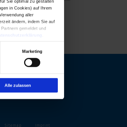
r Sie optimal zu gestalten
ngen in Cookies) auf Ihrem
 Verwendung aller
rzeit ändern, indem Sie auf
n Partnern gemeldet und
tenschutzerklärung
.
Marketing
Alle zulassen
Sitemap
Imprint