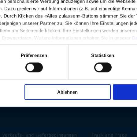
en personalisierte Werbung anzuzeigen sowie um die Webseite fü
n. Dazu greifen wir auf Informationen (z.B. auf eindeutige Kennu
e. Durch Klicken des «Alles zulassen»-Buttons stimmen Sie der
enigen unserer Partner zu. Sie können Ihre Einstellungen jede
lten» am Seitenende klicken. Ihre Einstellungen werden unsere
e Browserdaten. Weitere Informationen erhalten Sie in unserer
Da
Präferenzen
Statistiken
Ablehnen
Verkaufs- und Lieferbedingungen
Track and Trace