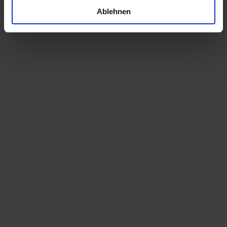
kalte Bedingungen) Stifttemperatur 70
Ablehnen
°C, 10 A, Schutzklasse I