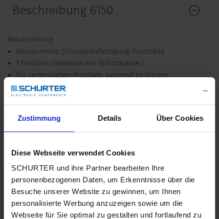
Beschreibung 6150
Beschreibung
Komponente: Schnappbefestigung Frontseite
1 Funktion Gerätestecker Schutzklasse I
Für Leiterplatten-Montage, passend zu Felcom
Merkmale
Geeignet für den Einsatz in Geräten nach IEC/UL 62368-1
Zustimmung
Details
Über Cookies
Detailanfrage zu Typ
Details 6150
Diese Webseite verwendet Cookies
SCHURTER und ihre Partner bearbeiten Ihre
10 A / 250 VAC; 50 Hz
Nenndaten IEC
personenbezogenen Daten, um Erkenntnisse über die
Besuche unserer Website zu gewinnen, um Ihnen
personalisierte Werbung anzuzeigen sowie um die
15 A / 250 VAC; 60 Hz
Nenndaten UL/CSA
Webseite für Sie optimal zu gestalten und fortlaufend zu