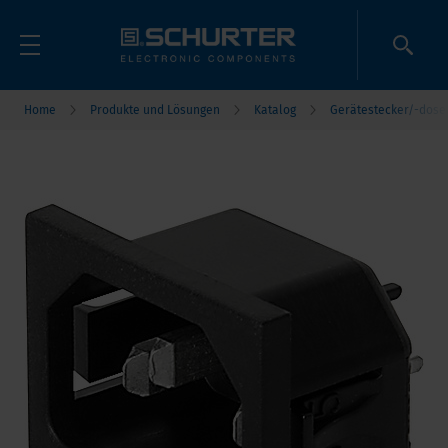
Home
Produkte und Lösungen
Katalog
Gerätestecker/-dose