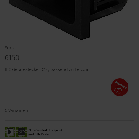
Serie
6150
IEC Gerätestecker C14, passend zu Felcom
6 Varianten