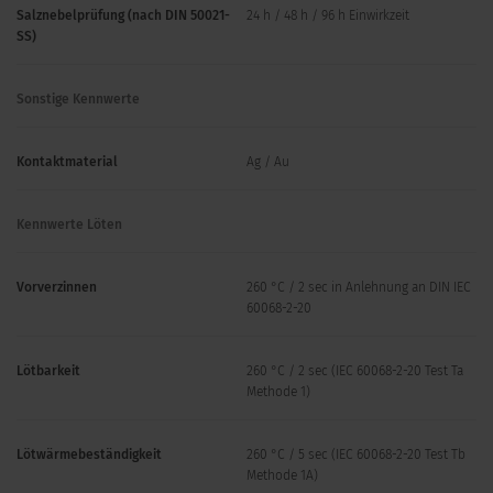
Salznebelprüfung (nach DIN 50021-
24 h / 48 h / 96 h Einwirkzeit
SS)
Sonstige Kennwerte
Kontaktmaterial
Ag / Au
Kennwerte Löten
Vorverzinnen
260 °C / 2 sec in Anlehnung an DIN IEC
60068-2-20
Lötbarkeit
260 °C / 2 sec (IEC 60068-2-20 Test Ta
Methode 1)
Lötwärmebeständigkeit
260 °C / 5 sec (IEC 60068-2-20 Test Tb
Methode 1A)