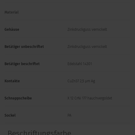
Material
Gehäuse
Zinkdruckguss vernickelt
Betätiger unbeschriftet
Zinkdruckguss vernickelt
Betätiger beschriftet
Edelstahl 1.4301
Kontakte
CuZn37 2,5 µm Ag
Schnappscheibe
X 12 CrNi 177 hauchvergoldet
Sockel
PA
Beschriftungsfarbe