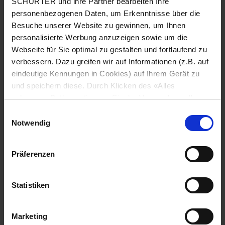
SCHURTER und ihre Partner bearbeiten Ihre
personenbezogenen Daten, um Erkenntnisse über die
Kontaktmaterial Gold
Besuche unserer Website zu gewinnen, um Ihnen
personalisierte Werbung anzuzeigen sowie um die
Schaltspannung
min. 50 mVDC, max. 24 VDC
Webseite für Sie optimal zu gestalten und fortlaufend zu
verbessern. Dazu greifen wir auf Informationen (z.B. auf
Schaltstrom
max. 80 mA
eindeutige Kennungen in Cookies) auf Ihrem Gerät zu
und speichern diese. Durch Klicken des «Alles
zulassen»-Buttons stimmen Sie der Verwendung aller
Nennschaltleistung
0.36 W
SCHURTER Cookies sowie derjenigen unserer Partner
Einwilligungsauswahl
zu. Sie können Ihre Einstellungen jederzeit ändern, indem
Notwendig
Lebensdauer
1 Mio. Betätigungen bei
Sie auf «Cookie-Einstellungen verwalten» am Seitenende
Nennschaltleistung
klicken. Ihre Einstellungen werden unseren Partnern
Präferenzen
gemeldet und haben keinen Einfluss auf die
Durchgangswiderstand
< 50 mΩ, < 150 mΩ nach Lebensdauer
Browserdaten. Weitere Informationen erhalten Sie in
unserer
Datenschutzerklärung
.
Statistiken
Isolationswiderstand
> 100 MΩ
Marketing
Prellzeit
< 1 ms