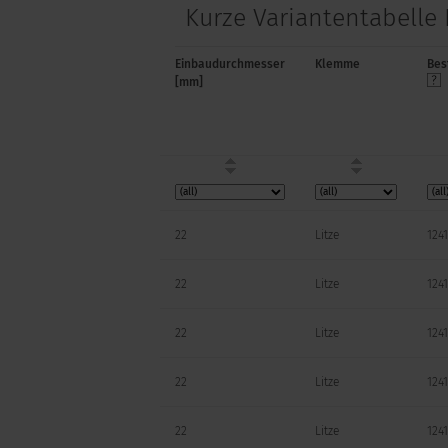
Kurze Variantentabelle
Einbaudurchmesser
Klemme
Bes
[mm]
22
Litze
1241
22
Litze
1241
22
Litze
1241
22
Litze
1241
22
Litze
1241