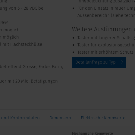
tung
Ringbeleuchtung zusätzlich
ung von 5 - 28 VDC bei
Für den Einsatz in rauer U
Aussenbereich␉(siehe techn
 RGY
Weitere Ausführungen 
en möglich
en möglich
Taster mit längerer Schaltsig
el mit Flachsteckhülse
Taster für explosionsgeschü
Taster mit erhöhtem Schutz 
Detailanfrage zu Typ
betreffend Grösse, Farbe, Form,
uer mit 20 Mio. Betätigungen
 und Konformitäten
Dimension
Elektrische Kennwerte
Mechanische Kennwerte