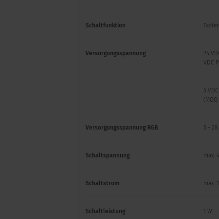
Schaltfunktion
Taste
Versorgungsspannung
24 VD
VDC P
5 VDC
(MOQ 
Versorgungsspannung RGB
5 - 2
Schaltspannung
max. 
Schaltstrom
max. 
Schaltleistung
1 W