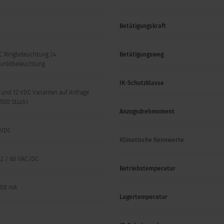
r
Betätigungskraft
C Ringbeleuchtung 24
Betätigungsweg
unktbeleuchtung
IK-Schutzklasse
 und 12 VDC Varianten auf Anfrage
500 Stück)
Anzugsdrehmoment
8 VDC
Klimatische Kennwerte
42 / 60 VAC/DC
Betriebstemperatur
100 mA
Lagertemperatur