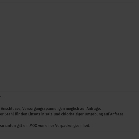
...
.3664
...
.3669
...
1.3004
...
1.3594.M
...
1.3005
...
1.3006
n
...
1.3007
, Anschlüsse, Versorgungsspannungen möglich auf Anfrage.
er Stahl für den Einsatz in salz-und chlorhaltiger Umgebung auf Anfrage.
...
1.3008
arianten gilt ein MOQ von einer Verpackungseinheit.
...
.3075