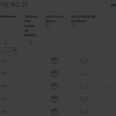
 PSE NO 22
Öf
...
tellnummer
Symbole,
Kostenloses
Bestandsabfrage
PCB-
Muster
Distributor
Layout,
3D-
Modelle
...
.3256
...
.3257
...
.3258
...
.3413
...
.3663