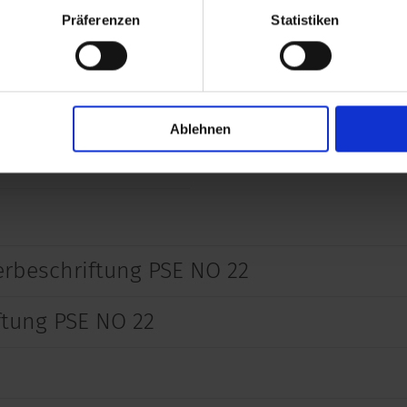
mA @ 5 VDC
Präferenzen
Statistiken
A @ 12 VDC
A @ 24 VDC
Ablehnen
A @ 28 VDC
erbeschriftung PSE NO 22
ftung PSE NO 22