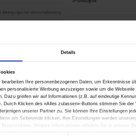
IP-Schutzgrad
o. Betätigungen bei Nennschaltleistung
Umweltprüfung
MΩ
Salznebelprüfung (nach DIN 50021-SS
 betätigt (Ta = 25°C)
Details
Material
Cookies
Gehäuse (variantenabhängig)
bearbeiten Ihre personenbezogenen Daten, um Erkenntnisse üb
000 ms abhängig von Betätigungskraft,
, -geschwindigkeit
en personalisierte Werbung anzuzeigen sowie um die Webseite fü
Einsatz / Betätigungsfläche (bei
n. Dazu greifen wir auf Informationen (z.B. auf eindeutige Kennu
Ringbeleuchtung)
e. Durch Klicken des «Alles zulassen»-Buttons stimmen Sie der
tätsfrei
enigen unserer Partner zu. Sie können Ihre Einstellungen jede
Leuchtring (Ringbeleuchtung)
lten» am Seitenende klicken. Ihre Einstellungen werden unsere
e Browserdaten. Weitere Informationen erhalten Sie in unserer
Da