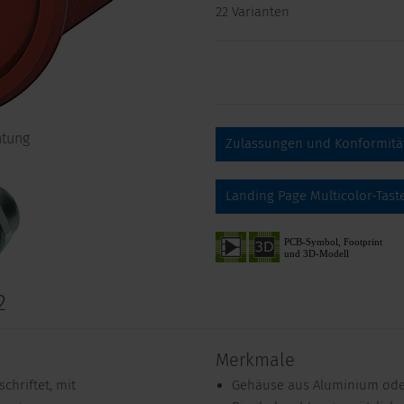
22 Varianten
htung
Zulassungen und Konformitä
Landing Page Multicolor-Tast
2
Merkmale
chriftet, mit
Gehäuse aus Aluminium oder 