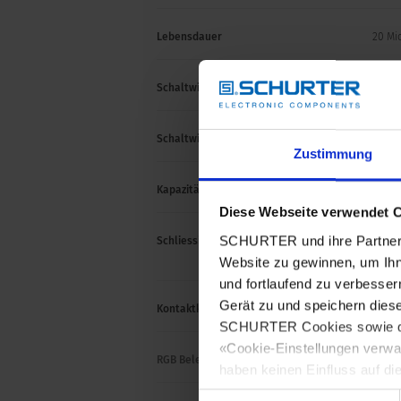
Lebensdauer
20 Mi
Schaltwiderstand offen
> 10 
Schaltwiderstand geschlossen
< 20 Ω
Zustimmung
Kapazität
5 nF
Diese Webseite verwendet 
SCHURTER und ihre Partner 
Schliessimpulsdauer
20- 1
-dauer
Website zu gewinnen, um Ihn
und fortlaufend zu verbesser
Gerät zu und speichern dies
Kontaktkonfiguration
polari
SCHURTER Cookies sowie derj
«Cookie-Einstellungen verwa
RGB Beleuchtung
haben keinen Einfluss auf di
Einwilligungsauswahl