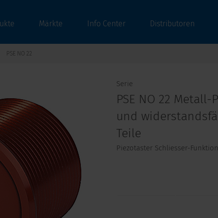
ukte
Märkte
Info Center
Distributoren
PSE NO 22
Serie
PSE NO 22 Metall-P
und widerstandsfä
Teile
Piezotaster Schliesser-Funktio