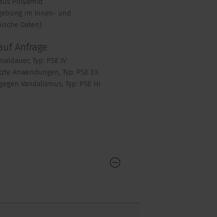
 aus Polyamid
mgebung im Innen- und
ische Daten)
auf Anfrage
naldauer, Typ: PSE IV
tzte Anwendungen, Typ: PSE EX
gegen Vandalismus, Typ: PSE HI