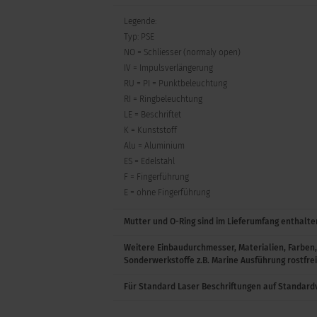
Legende:
22
Litze
1241
Typ: PSE
NO = Schliesser (normaly open)
22
Litze
1241
IV = Impulsverlängerung
RU = PI = Punktbeleuchtung
22
Litze
124
RI = Ringbeleuchtung
LE = Beschriftet
22
Litze
124
K = Kunststoff
Alu = Aluminium
22
ES = Edelstahl
Stifte
124
F = Fingerführung
E = ohne Fingerführung
22
Stifte
124
Mutter und O-Ring sind im Lieferumfang enthalte
22
Stifte
124
Weitere Einbaudurchmesser, Materialien, Farben
Sonderwerkstoffe z.B. Marine Ausführung rostfrei
22
Stifte
124
Für Standard Laser Beschriftungen auf Standardv
22
Stifte
1241