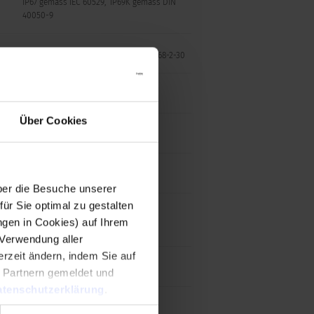
IP67 gemäss IEC 60529, IP69K gemäss DIN
40050-9
+55°C␣/ 93% r.F. gemäss DIN EN 60068-2-30
)
24 h / 48 h / 96 h Einwirkzeit
Über Cookies
Edelstahl, Aluminium eloxiert
er die Besuche unserer
r Sie optimal zu gestalten
Edelstahl, Aluminium eloxiert
ngen in Cookies) auf Ihrem
 Verwendung aller
rzeit ändern, indem Sie auf
Polyamid
n Partnern gemeldet und
tenschutzerklärung
.