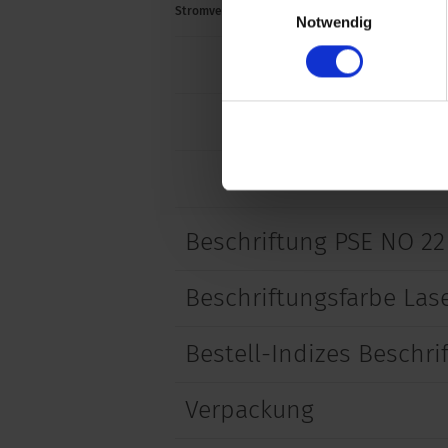
Stromverbrauch (max pro Farbe)
16.5 
Notwendig
8.2 m
5.5 m
4.8 m
Beschriftung PSE NO 22
Beschriftungsfarbe Las
Bestell-Indizes Beschri
Verpackung